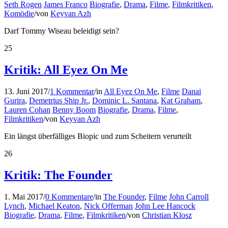
Seth Rogen
James Franco
Biografie
,
Drama
,
Filme
,
Filmkritiken
,
Komödie
/
von
Keyvan Azh
Darf Tommy Wiseau beleidigt sein?
25
Kritik: All Eyez On Me
13. Juni 2017
/
1 Kommentar
/
in
All Eyez On Me
,
Filme
Danai
Gurira
,
Demetrius Ship Jr.
,
Dominic L. Santana
,
Kat Graham
,
Lauren Cohan
Benny Boom
Biografie
,
Drama
,
Filme
,
Filmkritiken
/
von
Keyvan Azh
Ein längst überfälliges Biopic und zum Scheitern verurteilt
26
Kritik: The Founder
1. Mai 2017
/
0 Kommentare
/
in
The Founder
,
Filme
John Carroll
Lynch
,
Michael Keaton
,
Nick Offerman
John Lee Hancock
Biografie
,
Drama
,
Filme
,
Filmkritiken
/
von
Christian Klosz