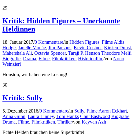
29
Kritik: Hidden Figures – Unerkannte
Heldinnen
18. Januar 2017
/
0 Kommentare
/
in
Hidden Figures
,
Filme
Aldis
Hodge
,
Janelle Monáe
,
Jim Parsons
,
Kevin Costner
,
Kirsten Dunst
,
Mahershala Ali
,
Octavia Spencer
,
Taraji P. Henson
Theodore Melfi
Biografie
,
Drama
,
Filme
,
Filmkritiken
,
Historienfilm
/
von
Nono
Weinzierl
Houston, wir haben eine Lösung!
30
Kritik: Sully
5. Dezember 2016
/
0 Kommentare
/
in
Sully
,
Filme
Aaron Eckhart
,
Anna Gunn
,
Laura Linney
,
Tom Hanks
Clint Eastwood
Biografie
,
Drama
,
Filme
,
Filmkritiken
,
Thriller
/
von
Keyvan Azh
Echte Helden brauchen keine Superkräfte!