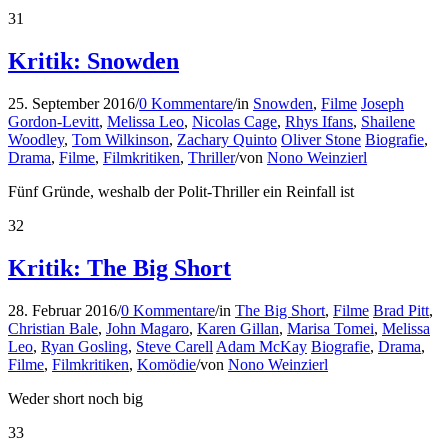
31
Kritik: Snowden
25. September 2016
/
0 Kommentare
/
in
Snowden
,
Filme
Joseph
Gordon-Levitt
,
Melissa Leo
,
Nicolas Cage
,
Rhys Ifans
,
Shailene
Woodley
,
Tom Wilkinson
,
Zachary Quinto
Oliver Stone
Biografie
,
Drama
,
Filme
,
Filmkritiken
,
Thriller
/
von
Nono Weinzierl
Fünf Gründe, weshalb der Polit-Thriller ein Reinfall ist
32
Kritik: The Big Short
28. Februar 2016
/
0 Kommentare
/
in
The Big Short
,
Filme
Brad Pitt
,
Christian Bale
,
John Magaro
,
Karen Gillan
,
Marisa Tomei
,
Melissa
Leo
,
Ryan Gosling
,
Steve Carell
Adam McKay
Biografie
,
Drama
,
Filme
,
Filmkritiken
,
Komödie
/
von
Nono Weinzierl
Weder short noch big
33