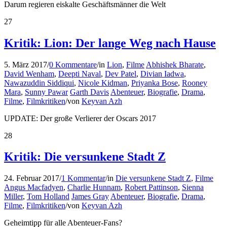
Darum regieren eiskalte Geschäftsmänner die Welt
27
Kritik: Lion: Der lange Weg nach Hause
5. März 2017
/
0 Kommentare
/
in
Lion
,
Filme
Abhishek Bharate
,
David Wenham
,
Deepti Naval
,
Dev Patel
,
Divian Iadwa
,
Nawazuddin Siddiqui
,
Nicole Kidman
,
Priyanka Bose
,
Rooney
Mara
,
Sunny Pawar
Garth Davis
Abenteuer
,
Biografie
,
Drama
,
Filme
,
Filmkritiken
/
von
Keyvan Azh
UPDATE: Der große Verlierer der Oscars 2017
28
Kritik: Die versunkene Stadt Z
24. Februar 2017
/
1 Kommentar
/
in
Die versunkene Stadt Z
,
Filme
Angus Macfadyen
,
Charlie Hunnam
,
Robert Pattinson
,
Sienna
Miller
,
Tom Holland
James Gray
Abenteuer
,
Biografie
,
Drama
,
Filme
,
Filmkritiken
/
von
Keyvan Azh
Geheimtipp für alle Abenteuer-Fans?