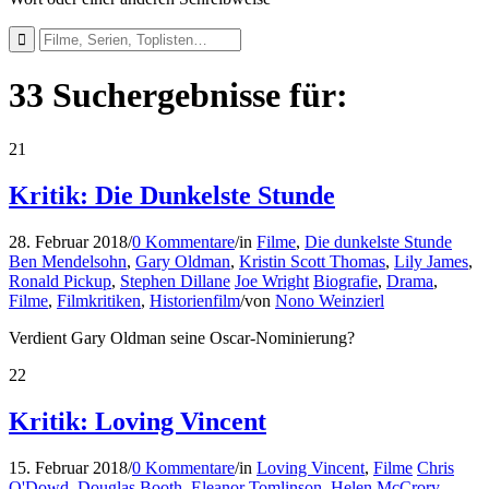
33 Suchergebnisse für:
21
Kritik: Die Dunkelste Stunde
28. Februar 2018
/
0 Kommentare
/
in
Filme
,
Die dunkelste Stunde
Ben Mendelsohn
,
Gary Oldman
,
Kristin Scott Thomas
,
Lily James
,
Ronald Pickup
,
Stephen Dillane
Joe Wright
Biografie
,
Drama
,
Filme
,
Filmkritiken
,
Historienfilm
/
von
Nono Weinzierl
Verdient Gary Oldman seine Oscar-Nominierung?
22
Kritik: Loving Vincent
15. Februar 2018
/
0 Kommentare
/
in
Loving Vincent
,
Filme
Chris
O'Dowd
,
Douglas Booth
,
Eleanor Tomlinson
,
Helen McCrory
,