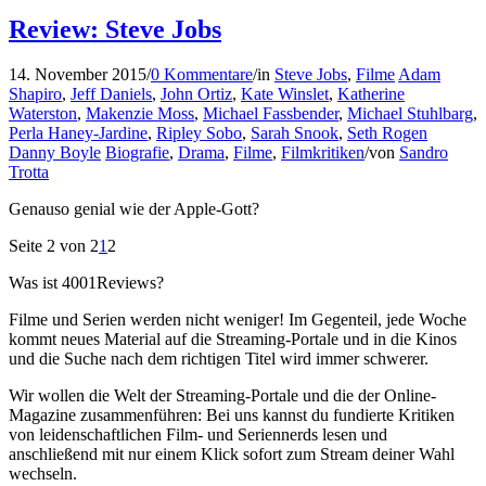
Review: Steve Jobs
14. November 2015
/
0 Kommentare
/
in
Steve Jobs
,
Filme
Adam
Shapiro
,
Jeff Daniels
,
John Ortiz
,
Kate Winslet
,
Katherine
Waterston
,
Makenzie Moss
,
Michael Fassbender
,
Michael Stuhlbarg
,
Perla Haney-Jardine
,
Ripley Sobo
,
Sarah Snook
,
Seth Rogen
Danny Boyle
Biografie
,
Drama
,
Filme
,
Filmkritiken
/
von
Sandro
Trotta
Genauso genial wie der Apple-Gott?
Seite 2 von 2
1
2
Was ist 4001Reviews?
Filme und Serien werden nicht weniger! Im Gegenteil, jede Woche
kommt neues Material auf die Streaming-Portale und in die Kinos
und die Suche nach dem richtigen Titel wird immer schwerer.
Wir wollen die Welt der Streaming-Portale und die der Online-
Magazine zusammenführen: Bei uns kannst du fundierte Kritiken
von leidenschaftlichen Film- und Seriennerds lesen und
anschließend mit nur einem Klick sofort zum Stream deiner Wahl
wechseln.