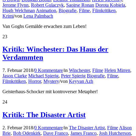
Jerome Flynn
,
Robert Gulaczyk
,
Saoirse Ronan
Dorota Kobiela
,
Hugh Welchman
Animation
,
Biografie
,
Filme
,
Filmkritiken
,
Krimi
/
von
Lena Palmbach
Van Goghs Gemälde erwachen zum Leben!
23
Kritik: Winchester: Das Haus der
Verdammten
7. Februar 2018
/
0 Kommentare
/
in
Winchester
,
Filme
Helen Mirren
,
Jason Clarke
Michael Spierig
,
Peter Spierig
Biografie
,
Filme
,
Filmkritiken
,
Horror
,
Mystery
/
von
Keyvan Azh
Geisterhaus-Schocker mit kontroverser Metapher!
24
Kritik: The Disaster Artist
2. Februar 2018
/
0 Kommentare
/
in
The Disaster Artist
,
Filme
Alison
Brie
,
Bob Odenkirk
,
Dave Franco
,
James Franco
,
Josh Hutcherson
,