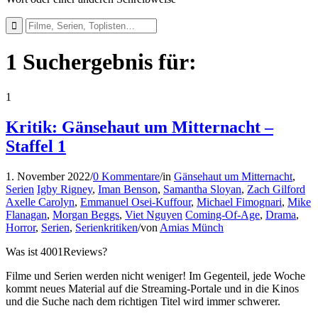
1 Suchergebnis für:
1
Kritik: Gänsehaut um Mitternacht –
Staffel 1
1. November 2022
/
0 Kommentare
/
in
Gänsehaut um Mitternacht
,
Serien
Igby Rigney
,
Iman Benson
,
Samantha Sloyan
,
Zach Gilford
Axelle Carolyn
,
Emmanuel Osei-Kuffour
,
Michael Fimognari
,
Mike
Flanagan
,
Morgan Beggs
,
Viet Nguyen
Coming-Of-Age
,
Drama
,
Horror
,
Serien
,
Serienkritiken
/
von
Amias Münch
Was ist 4001Reviews?
Filme und Serien werden nicht weniger! Im Gegenteil, jede Woche
kommt neues Material auf die Streaming-Portale und in die Kinos
und die Suche nach dem richtigen Titel wird immer schwerer.