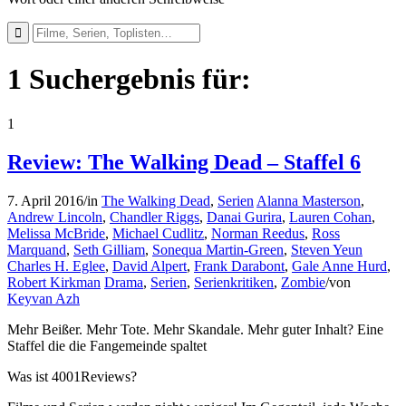
1 Suchergebnis für:
1
Review: The Walking Dead – Staffel 6
7. April 2016
/
in
The Walking Dead
,
Serien
Alanna Masterson
,
Andrew Lincoln
,
Chandler Riggs
,
Danai Gurira
,
Lauren Cohan
,
Melissa McBride
,
Michael Cudlitz
,
Norman Reedus
,
Ross
Marquand
,
Seth Gilliam
,
Sonequa Martin-Green
,
Steven Yeun
Charles H. Eglee
,
David Alpert
,
Frank Darabont
,
Gale Anne Hurd
,
Robert Kirkman
Drama
,
Serien
,
Serienkritiken
,
Zombie
/
von
Keyvan Azh
Mehr Beißer. Mehr Tote. Mehr Skandale. Mehr guter Inhalt? Eine
Staffel die die Fangemeinde spaltet
Was ist 4001Reviews?