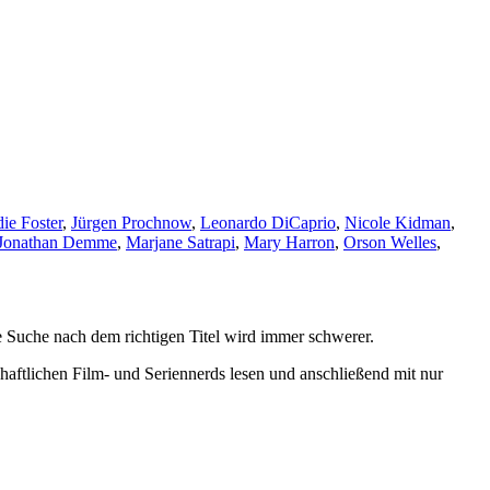
die Foster
,
Jürgen Prochnow
,
Leonardo DiCaprio
,
Nicole Kidman
,
Jonathan Demme
,
Marjane Satrapi
,
Mary Harron
,
Orson Welles
,
 Suche nach dem richtigen Titel wird immer schwerer.
haftlichen Film- und Seriennerds lesen und anschließend mit nur