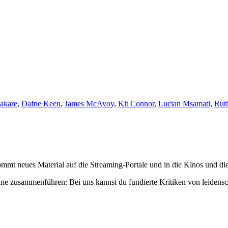
akare
,
Dafne Keen
,
James McAvoy
,
Kit Connor
,
Lucian Msamati
,
Rut
mmt neues Material auf die Streaming-Portale und in die Kinos und die
ne zusammenführen: Bei uns kannst du fundierte Kritiken von leidensc