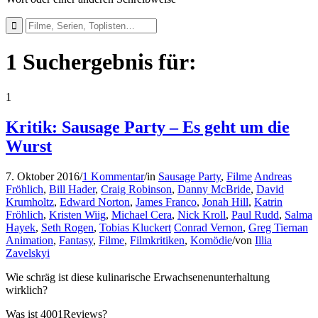
1 Suchergebnis für:
1
Kritik: Sausage Party – Es geht um die
Wurst
7. Oktober 2016
/
1 Kommentar
/
in
Sausage Party
,
Filme
Andreas
Fröhlich
,
Bill Hader
,
Craig Robinson
,
Danny McBride
,
David
Krumholtz
,
Edward Norton
,
James Franco
,
Jonah Hill
,
Katrin
Fröhlich
,
Kristen Wiig
,
Michael Cera
,
Nick Kroll
,
Paul Rudd
,
Salma
Hayek
,
Seth Rogen
,
Tobias Kluckert
Conrad Vernon
,
Greg Tiernan
Animation
,
Fantasy
,
Filme
,
Filmkritiken
,
Komödie
/
von
Illia
Zavelskyi
Wie schräg ist diese kulinarische Erwachsenenunterhaltung
wirklich?
Was ist 4001Reviews?