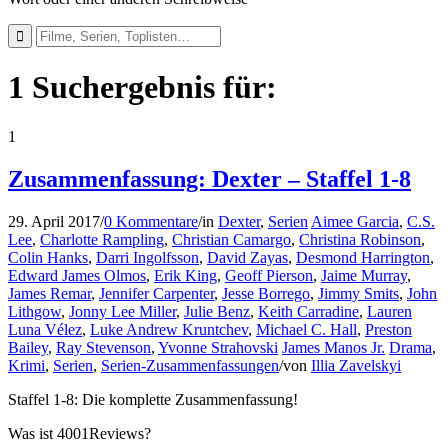
1 Suchergebnis für:
1
Zusammenfassung: Dexter – Staffel 1-8
29. April 2017
/
0 Kommentare
/
in
Dexter
,
Serien
Aimee Garcia
,
C.S.
Lee
,
Charlotte Rampling
,
Christian Camargo
,
Christina Robinson
,
Colin Hanks
,
Darri Ingolfsson
,
David Zayas
,
Desmond Harrington
,
Edward James Olmos
,
Erik King
,
Geoff Pierson
,
Jaime Murray
,
James Remar
,
Jennifer Carpenter
,
Jesse Borrego
,
Jimmy Smits
,
John
Lithgow
,
Jonny Lee Miller
,
Julie Benz
,
Keith Carradine
,
Lauren
Luna Vélez
,
Luke Andrew Kruntchev
,
Michael C. Hall
,
Preston
Bailey
,
Ray Stevenson
,
Yvonne Strahovski
James Manos Jr.
Drama
,
Krimi
,
Serien
,
Serien-Zusammenfassungen
/
von
Illia Zavelskyi
Staffel 1-8: Die komplette Zusammenfassung!
Was ist 4001Reviews?