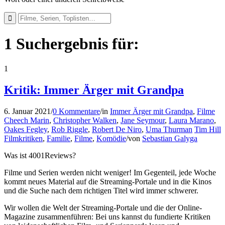
1 Suchergebnis für:
1
Kritik: Immer Ärger mit Grandpa
6. Januar 2021
/
0 Kommentare
/
in
Immer Ärger mit Grandpa
,
Filme
Cheech Marin
,
Christopher Walken
,
Jane Seymour
,
Laura Marano
,
Oakes Fegley
,
Rob Riggle
,
Robert De Niro
,
Uma Thurman
Tim Hill
Filmkritiken
,
Familie
,
Filme
,
Komödie
/
von
Sebastian Galyga
Was ist 4001Reviews?
Filme und Serien werden nicht weniger! Im Gegenteil, jede Woche
kommt neues Material auf die Streaming-Portale und in die Kinos
und die Suche nach dem richtigen Titel wird immer schwerer.
Wir wollen die Welt der Streaming-Portale und die der Online-
Magazine zusammenführen: Bei uns kannst du fundierte Kritiken