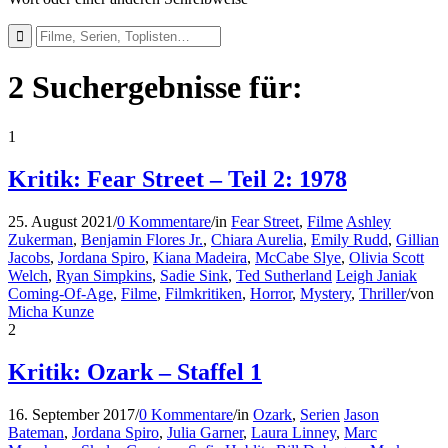
2 Suchergebnisse für:
1
Kritik: Fear Street – Teil 2: 1978
25. August 2021
/
0 Kommentare
/
in
Fear Street
,
Filme
Ashley
Zukerman
,
Benjamin Flores Jr.
,
Chiara Aurelia
,
Emily Rudd
,
Gillian
Jacobs
,
Jordana Spiro
,
Kiana Madeira
,
McCabe Slye
,
Olivia Scott
Welch
,
Ryan Simpkins
,
Sadie Sink
,
Ted Sutherland
Leigh Janiak
Coming-Of-Age
,
Filme
,
Filmkritiken
,
Horror
,
Mystery
,
Thriller
/
von
Micha Kunze
2
Kritik: Ozark – Staffel 1
16. September 2017
/
0 Kommentare
/
in
Ozark
,
Serien
Jason
Bateman
,
Jordana Spiro
,
Julia Garner
,
Laura Linney
,
Marc