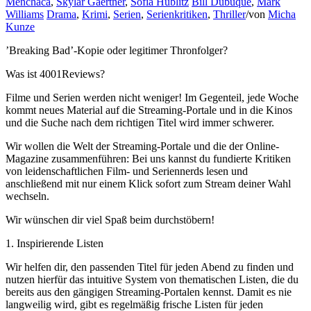
Menchaca
,
Skylar Gaertner
,
Sofia Hublitz
Bill Dubuque
,
Mark
Williams
Drama
,
Krimi
,
Serien
,
Serienkritiken
,
Thriller
/
von
Micha
Kunze
’Breaking Bad’-Kopie oder legitimer Thronfolger?
Was ist 4001Reviews?
Filme und Serien werden nicht weniger! Im Gegenteil, jede Woche
kommt neues Material auf die Streaming-Portale und in die Kinos
und die Suche nach dem richtigen Titel wird immer schwerer.
Wir wollen die Welt der Streaming-Portale und die der Online-
Magazine zusammenführen: Bei uns kannst du fundierte Kritiken
von leidenschaftlichen Film- und Seriennerds lesen und
anschließend mit nur einem Klick sofort zum Stream deiner Wahl
wechseln.
Wir wünschen dir viel Spaß beim durchstöbern!
1. Inspirierende Listen
Wir helfen dir, den passenden Titel für jeden Abend zu finden und
nutzen hierfür das intuitive System von thematischen Listen, die du
bereits aus den gängigen Streaming-Portalen kennst. Damit es nie
langweilig wird, gibt es regelmäßig frische Listen für jeden