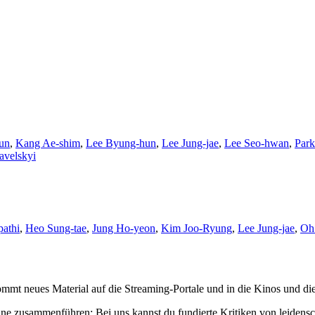
un
,
Kang Ae-shim
,
Lee Byung-hun
,
Lee Jung-jae
,
Lee Seo-hwan
,
Par
Zavelskyi
athi
,
Heo Sung-tae
,
Jung Ho-yeon
,
Kim Joo-Ryung
,
Lee Jung-jae
,
Oh
mmt neues Material auf die Streaming-Portale und in die Kinos und die
ne zusammenführen: Bei uns kannst du fundierte Kritiken von leidensc