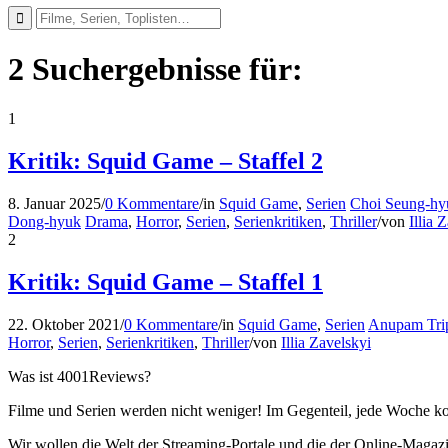
2 Suchergebnisse für:
1
Kritik: Squid Game – Staffel 2
8. Januar 2025
/
0 Kommentare
/
in
Squid Game
,
Serien
Choi Seung-hy
Dong-hyuk
Drama
,
Horror
,
Serien
,
Serienkritiken
,
Thriller
/
von
Illia 
2
Kritik: Squid Game – Staffel 1
22. Oktober 2021
/
0 Kommentare
/
in
Squid Game
,
Serien
Anupam Trip
Horror
,
Serien
,
Serienkritiken
,
Thriller
/
von
Illia Zavelskyi
Was ist 4001Reviews?
Filme und Serien werden nicht weniger! Im Gegenteil, jede Woche ko
Wir wollen die Welt der Streaming-Portale und die der Online-Magazi