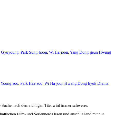
k Gyuyoung
,
Park Sung-hoon
,
Wi Ha-joon
,
Yang Dong-geun
Hwang
 Young-soo
,
Park Hae-soo
,
Wi Ha-joon
Hwang Dong-hyuk
Drama
,
 Suche nach dem richtigen Titel wird immer schwerer.
haftlichen Film- und Seriennerds lesen und anschließend mit nur