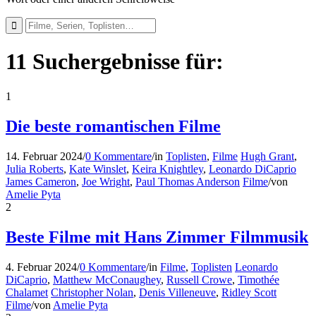
11 Suchergebnisse für:
1
Die beste romantischen Filme
14. Februar 2024
/
0 Kommentare
/
in
Toplisten
,
Filme
Hugh Grant
,
Julia Roberts
,
Kate Winslet
,
Keira Knightley
,
Leonardo DiCaprio
James Cameron
,
Joe Wright
,
Paul Thomas Anderson
Filme
/
von
Amelie Pyta
2
Beste Filme mit Hans Zimmer Filmmusik
4. Februar 2024
/
0 Kommentare
/
in
Filme
,
Toplisten
Leonardo
DiCaprio
,
Matthew McConaughey
,
Russell Crowe
,
Timothée
Chalamet
Christopher Nolan
,
Denis Villeneuve
,
Ridley Scott
Filme
/
von
Amelie Pyta