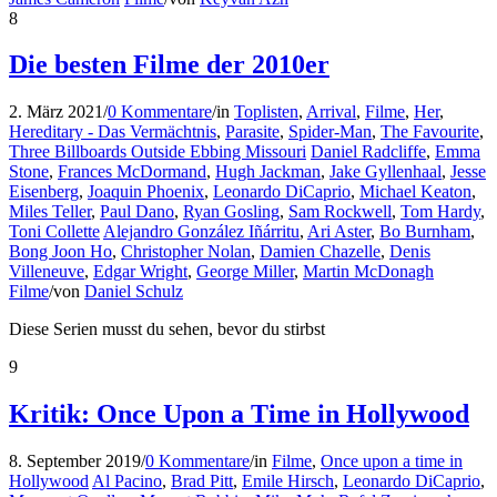
8
Die besten Filme der 2010er
2. März 2021
/
0 Kommentare
/
in
Toplisten
,
Arrival
,
Filme
,
Her
,
Hereditary - Das Vermächtnis
,
Parasite
,
Spider-Man
,
The Favourite
,
Three Billboards Outside Ebbing Missouri
Daniel Radcliffe
,
Emma
Stone
,
Frances McDormand
,
Hugh Jackman
,
Jake Gyllenhaal
,
Jesse
Eisenberg
,
Joaquin Phoenix
,
Leonardo DiCaprio
,
Michael Keaton
,
Miles Teller
,
Paul Dano
,
Ryan Gosling
,
Sam Rockwell
,
Tom Hardy
,
Toni Collette
Alejandro González Iñárritu
,
Ari Aster
,
Bo Burnham
,
Bong Joon Ho
,
Christopher Nolan
,
Damien Chazelle
,
Denis
Villeneuve
,
Edgar Wright
,
George Miller
,
Martin McDonagh
Filme
/
von
Daniel Schulz
Diese Serien musst du sehen, bevor du stirbst
9
Kritik: Once Upon a Time in Hollywood
8. September 2019
/
0 Kommentare
/
in
Filme
,
Once upon a time in
Hollywood
Al Pacino
,
Brad Pitt
,
Emile Hirsch
,
Leonardo DiCaprio
,