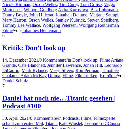
Nicole Kidman
,
Orson Welles
,
Tim Curry
,
Tom Cruise
,
Viggo
Mortensen
,
Whoopi Goldberg
Akira Kurosawa
,
Baz Luhrmann
,
Danny Boyle
,
John Hillcoat
,
Jonathan Demme
,
Marjane Satrapi
,
Mary Harron
,
Orson Welles
,
Stanley Kubrick
,
Steven Spielberg
,
Tommy Lee Wallace
,
Wolfgang Petersen
,
Wolfgang Reitherman
Filme
/
von
Johannes Heinemann
6
Kritik: Don’t look up
14. Dezember 2021
/
0 Kommentare
/
in
Don't look up
,
Filme
Ariana
Grande
,
Cate Blanchett
,
Jennifer Lawrence
,
Jonah Hill
,
Leonardo
DiCaprio
,
Mark Rylance
,
Meryl Streep
,
Ron Perlman
,
Timothée
Chalamet
Adam McKay
Drama
,
Filme
,
Filmkritiken
,
Komödie
/
von
Daniel Schulz
7
Daniel hat noch nie…Titanic gesehen |
Podcast #100
30. April 2021
/
0 Kommentare
/
in
Podcasts
,
Filme
,
Filmexperte
schaut zum ersten Mal
,
Titanic
Kate Winslet
,
Leonardo DiCaprio
James Cameron
Filme
/
von
Keyvan Azh