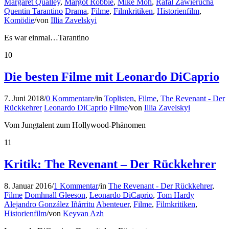
Margaret Qualley
,
Margot Robbie
,
Mike Moh
,
Rafal Zawierucha
Quentin Tarantino
Drama
,
Filme
,
Filmkritiken
,
Historienfilm
,
Komödie
/
von
Illia Zavelskyi
Es war einmal…Tarantino
10
Die besten Filme mit Leonardo DiCaprio
7. Juni 2018
/
0 Kommentare
/
in
Toplisten
,
Filme
,
The Revenant - Der
Rückkehrer
Leonardo DiCaprio
Filme
/
von
Illia Zavelskyi
Vom Jungtalent zum Hollywood-Phänomen
11
Kritik: The Revenant – Der Rückkehrer
8. Januar 2016
/
1 Kommentar
/
in
The Revenant - Der Rückkehrer
,
Filme
Domhnall Gleeson
,
Leonardo DiCaprio
,
Tom Hardy
Alejandro González Iñárritu
Abenteuer
,
Filme
,
Filmkritiken
,
Historienfilm
/
von
Keyvan Azh