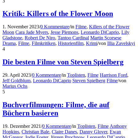
3
Kritik: Killers of the Flower Moon
1. November 2023
/
0 Kommentare
/
in
Filme
,
Killers of the Flower
Moon
Cara Jade Myers
,
Jesse Plemons
,
Leonardo DiCaprio
,
Lily
Gladstone
,
Robert De Niro
,
Tantoo Cardinal
Martin Scorsese
Drama
,
Filme
,
Filmkritiken
,
Historienfilm
,
Krimi
/
von
Illia Zavelskyi
4
Die besten Filme von Steven Spielberg
29. April 2023
/
0 Kommentare
/
in
Toplisten
,
Filme
Harrison Ford
,
Jeff Goldblum
,
Leonardo DiCaprio
Steven Spielberg
Filme
/
von
Marius Ochs
5
Buchverfilmungen: Filme, die auf
Büchern basieren
19. Dezember 2021
/
0 Kommentare
/
in
Toplisten
,
Filme
Anthony
Hopkins
,
Christian Bale
,
Claire Danes
,
Danny Glover
,
Ewan
McGregor
,
Jodie Foster
,
Jürgen Prochnow
,
Leonardo DiCaprio
,