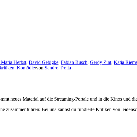
 Maria Herbst
,
David Gebigke
,
Fabian Busch
,
Gerdy Zint
,
Katja Riem
kritiken
,
Komödie
/
von
Sandro Trotta
mmt neues Material auf die Streaming-Portale und in die Kinos und die
ne zusammenführen: Bei uns kannst du fundierte Kritiken von leidensc