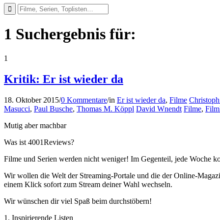
1 Suchergebnis für:
1
Kritik: Er ist wieder da
18. Oktober 2015
/
0 Kommentare
/
in
Er ist wieder da
,
Filme
Christoph
Masucci
,
Paul Busche
,
Thomas M. Köppl
David Wnendt
Filme
,
Film
Mutig aber machbar
Was ist 4001Reviews?
Filme und Serien werden nicht weniger! Im Gegenteil, jede Woche ko
Wir wollen die Welt der Streaming-Portale und die der Online-Magazi
einem Klick sofort zum Stream deiner Wahl wechseln.
Wir wünschen dir viel Spaß beim durchstöbern!
1. Inspirierende Listen