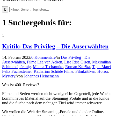
1 Suchergebnis für:
1
Kritik: Das Privileg – Die Auserwählten
14. Februar 2022
/
0 Kommentare
/
in
Das Privileg - Die
Auserwählten
,
Filme
Lea van Acken
,
Lise Risa Olsen
,
Maximilian
Schimmelpfennig
,
Milena Tscharntke
,
Roman Knižka
,
Tijan Marei
Felix Fuchssteiner
,
Katharina Schöde
Filme
,
Filmkritiken
,
Horror
,
Mystery
/
von
Johannes Heinemann
Was ist 4001Reviews?
Filme und Serien werden nicht weniger! Im Gegenteil, jede Woche
kommt neues Material auf die Streaming-Portale und in die Kinos
und die Suche nach dem richtigen Titel wird immer schwerer.
Wir wollen die Welt der Streaming-Portale und die der Online-