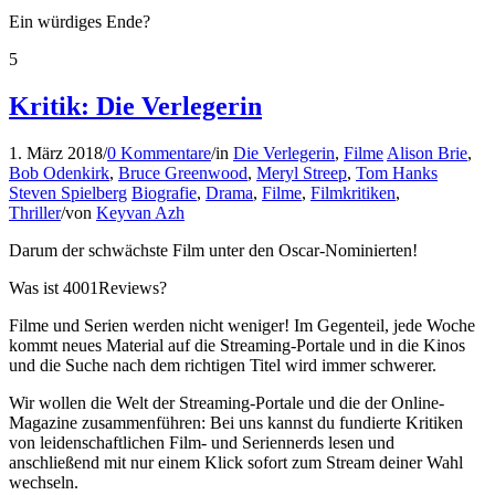
Ein würdiges Ende?
5
Kritik: Die Verlegerin
1. März 2018
/
0 Kommentare
/
in
Die Verlegerin
,
Filme
Alison Brie
,
Bob Odenkirk
,
Bruce Greenwood
,
Meryl Streep
,
Tom Hanks
Steven Spielberg
Biografie
,
Drama
,
Filme
,
Filmkritiken
,
Thriller
/
von
Keyvan Azh
Darum der schwächste Film unter den Oscar-Nominierten!
Was ist 4001Reviews?
Filme und Serien werden nicht weniger! Im Gegenteil, jede Woche
kommt neues Material auf die Streaming-Portale und in die Kinos
und die Suche nach dem richtigen Titel wird immer schwerer.
Wir wollen die Welt der Streaming-Portale und die der Online-
Magazine zusammenführen: Bei uns kannst du fundierte Kritiken
von leidenschaftlichen Film- und Seriennerds lesen und
anschließend mit nur einem Klick sofort zum Stream deiner Wahl
wechseln.