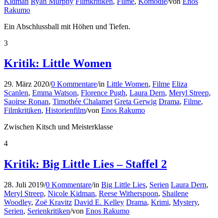
Kidman
Ryan Murphy
Filmkritiken
,
Filme
,
Komödie
/
von
Enos
Rakumo
Ein Abschlussball mit Höhen und Tiefen.
3
Kritik: Little Women
29. März 2020
/
0 Kommentare
/
in
Little Women
,
Filme
Eliza
Scanlen
,
Emma Watson
,
Florence Pugh
,
Laura Dern
,
Meryl Streep
,
Saoirse Ronan
,
Timothée Chalamet
Greta Gerwig
Drama
,
Filme
,
Filmkritiken
,
Historienfilm
/
von
Enos Rakumo
Zwischen Kitsch und Meisterklasse
4
Kritik: Big Little Lies – Staffel 2
28. Juli 2019
/
0 Kommentare
/
in
Big Little Lies
,
Serien
Laura Dern
,
Meryl Streep
,
Nicole Kidman
,
Reese Witherspoon
,
Shailene
Woodley
,
Zoë Kravitz
David E. Kelley
Drama
,
Krimi
,
Mystery
,
Serien
,
Serienkritiken
/
von
Enos Rakumo