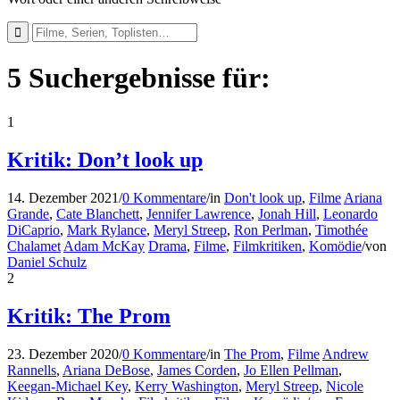
5 Suchergebnisse für:
1
Kritik: Don’t look up
14. Dezember 2021
/
0 Kommentare
/
in
Don't look up
,
Filme
Ariana
Grande
,
Cate Blanchett
,
Jennifer Lawrence
,
Jonah Hill
,
Leonardo
DiCaprio
,
Mark Rylance
,
Meryl Streep
,
Ron Perlman
,
Timothée
Chalamet
Adam McKay
Drama
,
Filme
,
Filmkritiken
,
Komödie
/
von
Daniel Schulz
2
Kritik: The Prom
23. Dezember 2020
/
0 Kommentare
/
in
The Prom
,
Filme
Andrew
Rannells
,
Ariana DeBose
,
James Corden
,
Jo Ellen Pellman
,
Keegan-Michael Key
,
Kerry Washington
,
Meryl Streep
,
Nicole