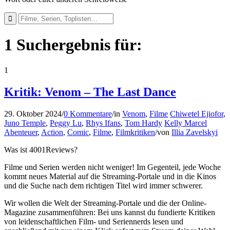
1 Suchergebnis für:
1
Kritik: Venom – The Last Dance
29. Oktober 2024
/
0 Kommentare
/
in
Venom
,
Filme
Chiwetel Ejiofor
,
Juno Temple
,
Peggy Lu
,
Rhys Ifans
,
Tom Hardy
Kelly Marcel
Abenteuer
,
Action
,
Comic
,
Filme
,
Filmkritiken
/
von
Illia Zavelskyi
Was ist 4001Reviews?
Filme und Serien werden nicht weniger! Im Gegenteil, jede Woche
kommt neues Material auf die Streaming-Portale und in die Kinos
und die Suche nach dem richtigen Titel wird immer schwerer.
Wir wollen die Welt der Streaming-Portale und die der Online-
Magazine zusammenführen: Bei uns kannst du fundierte Kritiken
von leidenschaftlichen Film- und Seriennerds lesen und