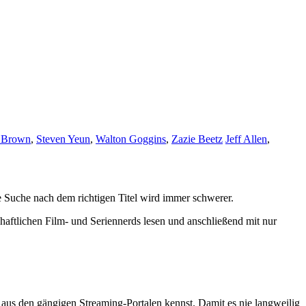
. Brown
,
Steven Yeun
,
Walton Goggins
,
Zazie Beetz
Jeff Allen
,
 Suche nach dem richtigen Titel wird immer schwerer.
haftlichen Film- und Seriennerds lesen und anschließend mit nur
ts aus den gängigen Streaming-Portalen kennst. Damit es nie langweilig