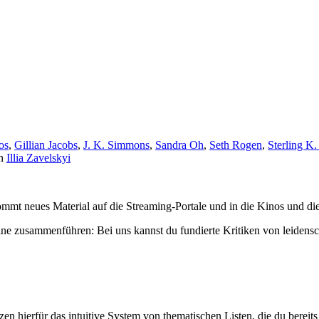
os
,
Gillian Jacobs
,
J. K. Simmons
,
Sandra Oh
,
Seth Rogen
,
Sterling K
n
Illia Zavelskyi
mmt neues Material auf die Streaming-Portale und in die Kinos und die
ne zusammenführen: Bei uns kannst du fundierte Kritiken von leidensc
zen hierfür das intuitive System von thematischen Listen, die du berei