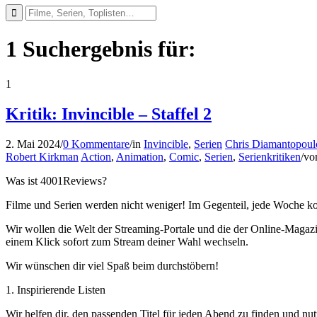
1 Suchergebnis für:
1
Kritik: Invincible – Staffel 2
2. Mai 2024
/
0 Kommentare
/
in
Invincible
,
Serien
Chris Diamantopoul
Robert Kirkman
Action
,
Animation
,
Comic
,
Serien
,
Serienkritiken
/
vo
Was ist 4001Reviews?
Filme und Serien werden nicht weniger! Im Gegenteil, jede Woche ko
Wir wollen die Welt der Streaming-Portale und die der Online-Magazi
einem Klick sofort zum Stream deiner Wahl wechseln.
Wir wünschen dir viel Spaß beim durchstöbern!
1. Inspirierende Listen
Wir helfen dir, den passenden Titel für jeden Abend zu finden und nut