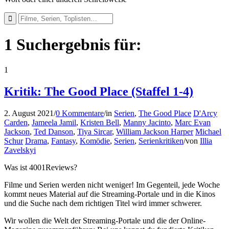
1 Suchergebnis für:
1
Kritik: The Good Place (Staffel 1-4)
2. August 2021
/
0 Kommentare
/
in
Serien
,
The Good Place
D'Arcy
Carden
,
Jameela Jamil
,
Kristen Bell
,
Manny Jacinto
,
Marc Evan
Jackson
,
Ted Danson
,
Tiya Sircar
,
William Jackson Harper
Michael
Schur
Drama
,
Fantasy
,
Komödie
,
Serien
,
Serienkritiken
/
von
Illia
Zavelskyi
Was ist 4001Reviews?
Filme und Serien werden nicht weniger! Im Gegenteil, jede Woche
kommt neues Material auf die Streaming-Portale und in die Kinos
und die Suche nach dem richtigen Titel wird immer schwerer.
Wir wollen die Welt der Streaming-Portale und die der Online-