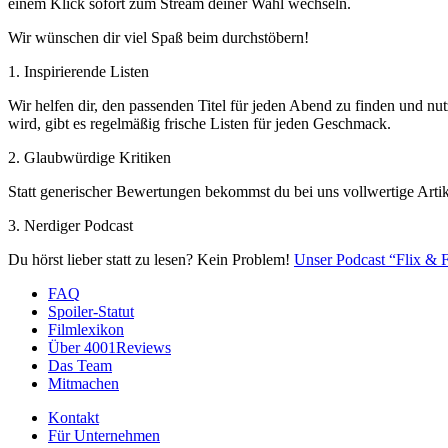
einem Klick sofort zum Stream deiner Wahl wechseln.
Wir wünschen dir viel Spaß beim durchstöbern!
1. Inspirierende Listen
Wir helfen dir, den passenden Titel für jeden Abend zu finden und nut
wird, gibt es regelmäßig frische Listen für jeden Geschmack.
2. Glaubwürdige Kritiken
Statt generischer Bewertungen bekommst du bei uns vollwertige Artik
3. Nerdiger Podcast
Du hörst lieber statt zu lesen? Kein Problem!
Unser Podcast “Flix & F
FAQ
Spoiler-Statut
Filmlexikon
Über 4001Reviews
Das Team
Mitmachen
Kontakt
Für Unternehmen