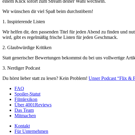
einem Klick sofort zum Stream deiner Wahl wechseln.
Wir wünschen dir viel Spaß beim durchstöbern!
1. Inspirierende Listen
Wir helfen dir, den passenden Titel für jeden Abend zu finden und nut
wird, gibt es regelmäßig frische Listen für jeden Geschmack.
2. Glaubwürdige Kritiken
Statt generischer Bewertungen bekommst du bei uns vollwertige Artik
3. Nerdiger Podcast
Du hörst lieber statt zu lesen? Kein Problem!
Unser Podcast “Flix & F
FAQ
Spoiler-Statut
Filmlexikon
Über 4001Reviews
Das Team
Mitmachen
Kontakt
Für Unternehmen