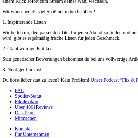
einem Klick sofort zum Stream deiner Wahl wechseln.
Wir wünschen dir viel Spaß beim durchstöbern!
1. Inspirierende Listen
Wir helfen dir, den passenden Titel für jeden Abend zu finden und nut
wird, gibt es regelmäßig frische Listen für jeden Geschmack.
2. Glaubwürdige Kritiken
Statt generischer Bewertungen bekommst du bei uns vollwertige Artik
3. Nerdiger Podcast
Du hörst lieber statt zu lesen? Kein Problem!
Unser Podcast “Flix & F
FAQ
Spoiler-Statut
Filmlexikon
Über 4001Reviews
Das Team
Mitmachen
Kontakt
Für Unternehmen