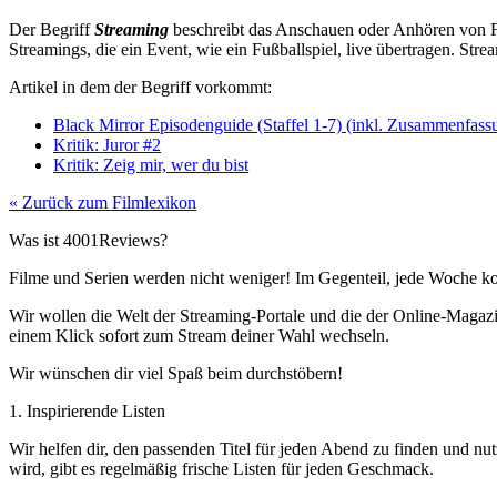
Der Begriff
Streaming
beschreibt das Anschauen oder Anhören von 
Streamings, die ein Event, wie ein Fußballspiel, live übertragen. Str
Artikel in dem der Begriff vorkommt:
Black Mirror Episodenguide (Staffel 1-7) (inkl. Zusammenfass
Kritik: Juror #2
Kritik: Zeig mir, wer du bist
« Zurück zum Filmlexikon
Was ist 4001Reviews?
Filme und Serien werden nicht weniger! Im Gegenteil, jede Woche ko
Wir wollen die Welt der Streaming-Portale und die der Online-Magazi
einem Klick sofort zum Stream deiner Wahl wechseln.
Wir wünschen dir viel Spaß beim durchstöbern!
1. Inspirierende Listen
Wir helfen dir, den passenden Titel für jeden Abend zu finden und nut
wird, gibt es regelmäßig frische Listen für jeden Geschmack.