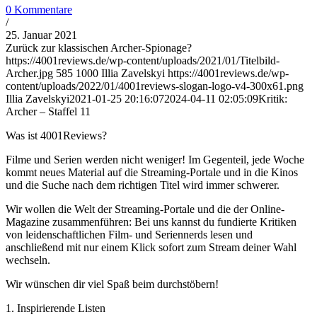
0 Kommentare
/
25. Januar 2021
Zurück zur klassischen Archer-Spionage?
https://4001reviews.de/wp-content/uploads/2021/01/Titelbild-
Archer.jpg
585
1000
Illia Zavelskyi
https://4001reviews.de/wp-
content/uploads/2022/01/4001reviews-slogan-logo-v4-300x61.png
Illia Zavelskyi
2021-01-25 20:16:07
2024-04-11 02:05:09
Kritik:
Archer – Staffel 11
Was ist 4001Reviews?
Filme und Serien werden nicht weniger! Im Gegenteil, jede Woche
kommt neues Material auf die Streaming-Portale und in die Kinos
und die Suche nach dem richtigen Titel wird immer schwerer.
Wir wollen die Welt der Streaming-Portale und die der Online-
Magazine zusammenführen: Bei uns kannst du fundierte Kritiken
von leidenschaftlichen Film- und Seriennerds lesen und
anschließend mit nur einem Klick sofort zum Stream deiner Wahl
wechseln.
Wir wünschen dir viel Spaß beim durchstöbern!
1. Inspirierende Listen