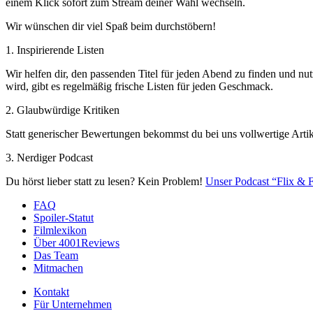
einem Klick sofort zum Stream deiner Wahl wechseln.
Wir wünschen dir viel Spaß beim durchstöbern!
1. Inspirierende Listen
Wir helfen dir, den passenden Titel für jeden Abend zu finden und nut
wird, gibt es regelmäßig frische Listen für jeden Geschmack.
2. Glaubwürdige Kritiken
Statt generischer Bewertungen bekommst du bei uns vollwertige Artik
3. Nerdiger Podcast
Du hörst lieber statt zu lesen? Kein Problem!
Unser Podcast “Flix & F
FAQ
Spoiler-Statut
Filmlexikon
Über 4001Reviews
Das Team
Mitmachen
Kontakt
Für Unternehmen