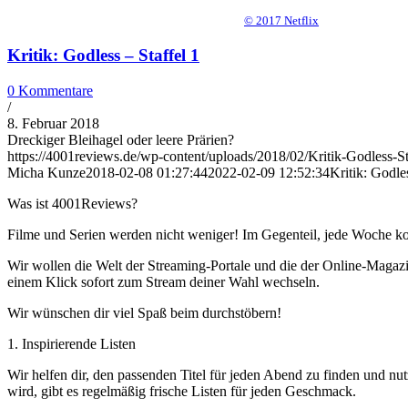
© 2017 Netflix
Kritik: Godless – Staffel 1
0 Kommentare
/
8. Februar 2018
Dreckiger Bleihagel oder leere Prärien?
https://4001reviews.de/wp-content/uploads/2018/02/Kritik-Godless-Sta
Micha Kunze
2018-02-08 01:27:44
2022-02-09 12:52:34
Kritik: Godles
Was ist 4001Reviews?
Filme und Serien werden nicht weniger! Im Gegenteil, jede Woche ko
Wir wollen die Welt der Streaming-Portale und die der Online-Magazi
einem Klick sofort zum Stream deiner Wahl wechseln.
Wir wünschen dir viel Spaß beim durchstöbern!
1. Inspirierende Listen
Wir helfen dir, den passenden Titel für jeden Abend zu finden und nut
wird, gibt es regelmäßig frische Listen für jeden Geschmack.