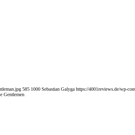
ntleman.jpg
585
1000
Sebastian Galyga
https://4001reviews.de/wp-co
he Gentlemen