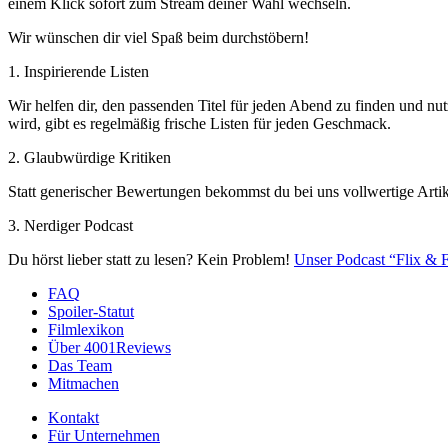
einem Klick sofort zum Stream deiner Wahl wechseln.
Wir wünschen dir viel Spaß beim durchstöbern!
1. Inspirierende Listen
Wir helfen dir, den passenden Titel für jeden Abend zu finden und nut
wird, gibt es regelmäßig frische Listen für jeden Geschmack.
2. Glaubwürdige Kritiken
Statt generischer Bewertungen bekommst du bei uns vollwertige Artik
3. Nerdiger Podcast
Du hörst lieber statt zu lesen? Kein Problem!
Unser Podcast “Flix & F
FAQ
Spoiler-Statut
Filmlexikon
Über 4001Reviews
Das Team
Mitmachen
Kontakt
Für Unternehmen