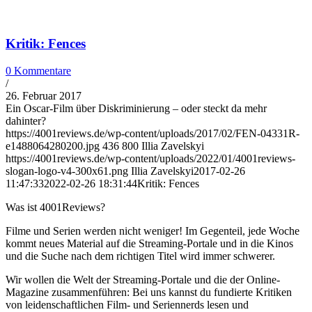
Kritik: Fences
0 Kommentare
/
26. Februar 2017
Ein Oscar-Film über Diskriminierung – oder steckt da mehr
dahinter?
https://4001reviews.de/wp-content/uploads/2017/02/FEN-04331R-
e1488064280200.jpg
436
800
Illia Zavelskyi
https://4001reviews.de/wp-content/uploads/2022/01/4001reviews-
slogan-logo-v4-300x61.png
Illia Zavelskyi
2017-02-26
11:47:33
2022-02-26 18:31:44
Kritik: Fences
Was ist 4001Reviews?
Filme und Serien werden nicht weniger! Im Gegenteil, jede Woche
kommt neues Material auf die Streaming-Portale und in die Kinos
und die Suche nach dem richtigen Titel wird immer schwerer.
Wir wollen die Welt der Streaming-Portale und die der Online-
Magazine zusammenführen: Bei uns kannst du fundierte Kritiken
von leidenschaftlichen Film- und Seriennerds lesen und