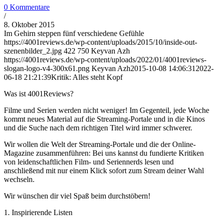
0 Kommentare
/
8. Oktober 2015
Im Gehirn steppen fünf verschiedene Gefühle
https://4001reviews.de/wp-content/uploads/2015/10/inside-out-
szenenbilder_2.jpg
422
750
Keyvan Azh
https://4001reviews.de/wp-content/uploads/2022/01/4001reviews-
slogan-logo-v4-300x61.png
Keyvan Azh
2015-10-08 14:06:31
2022-
06-18 21:21:39
Kritik: Alles steht Kopf
Was ist 4001Reviews?
Filme und Serien werden nicht weniger! Im Gegenteil, jede Woche
kommt neues Material auf die Streaming-Portale und in die Kinos
und die Suche nach dem richtigen Titel wird immer schwerer.
Wir wollen die Welt der Streaming-Portale und die der Online-
Magazine zusammenführen: Bei uns kannst du fundierte Kritiken
von leidenschaftlichen Film- und Seriennerds lesen und
anschließend mit nur einem Klick sofort zum Stream deiner Wahl
wechseln.
Wir wünschen dir viel Spaß beim durchstöbern!
1. Inspirierende Listen