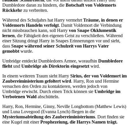
Dumbledore daran zu hindern, die
Botschaft von Voldemorts
Rückkehr
zu verbreiten.
Während des Schuljahrs hat Harry vermehrt
Träume, in denen er
Voldemorts Handeln verfolgt
. Damit Voldemort die Verbindung
nicht missbrauchen kann, soll Harry
von Snape Okklumentik
lernen
, die Fähigkeit den eigenen Geist zu verschließen. Während
einer Sitzung dringt Harry in Snapes Erinnerungen vor und sieht,
dass
Snape während seiner Schulzeit von Harrys Vater
gemobbt
wurde.
Umbridge entdeckt Dumbledores Armee, woraufhin
Dumbledore
flieht
und
Umbridge als Direktorin eingesetzt
wird.
In einem weiteren Traum sieht Harry
Sirius, der von Voldemort im
Zaubereiministerium gefoltert wird
. Harry, Ron und Hermine
versuchen den Orden zu kontaktieren, werden jedoch von
Umbridge erwischt. Durch einen Trick können sie
Umbridge im
Verbotenen Wald
abschütteln.
Harry, Ron, Hermine, Ginny, Neville Longbottom (Matthew Lewis)
und Luna Lovegood (Evanna Lynch) fliegen in die
Mysteriumsabteilung des Zaubereiministeriums
. Dort finden sie
eine Kugel mit einer
Prophezeiung, die Harrys Namen trägt.