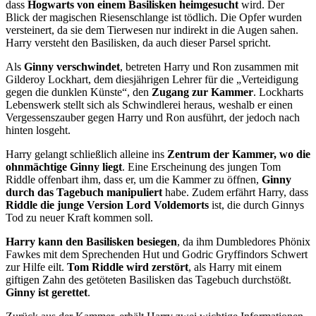
dass
Hogwarts von einem Basilisken heimgesucht
wird. Der
Blick der magischen Riesenschlange ist tödlich. Die Opfer wurden
versteinert, da sie dem Tierwesen nur indirekt in die Augen sahen.
Harry versteht den Basilisken, da auch dieser Parsel spricht.
Als
Ginny verschwindet
, betreten Harry und Ron zusammen mit
Gilderoy Lockhart, dem diesjährigen Lehrer für die „Verteidigung
gegen die dunklen Künste“, den
Zugang zur Kammer
. Lockharts
Lebenswerk stellt sich als Schwindlerei heraus, weshalb er einen
Vergessenszauber gegen Harry und Ron ausführt, der jedoch nach
hinten losgeht.
Harry gelangt schließlich alleine ins
Zentrum der Kammer, wo die
ohnmächtige Ginny liegt
. Eine Erscheinung des jungen Tom
Riddle offenbart ihm, dass er, um die Kammer zu öffnen,
Ginny
durch das Tagebuch manipuliert
habe. Zudem erfährt Harry, dass
Riddle die
junge Version Lord Voldemorts
ist, die durch Ginnys
Tod zu neuer Kraft kommen soll.
Harry kann den Basilisken besiegen
, da ihm Dumbledores Phönix
Fawkes mit dem Sprechenden Hut und Godric Gryffindors Schwert
zur Hilfe eilt.
Tom Riddle wird zerstört
, als Harry mit einem
giftigen Zahn des getöteten Basilisken das Tagebuch durchstößt.
Ginny ist gerettet
.