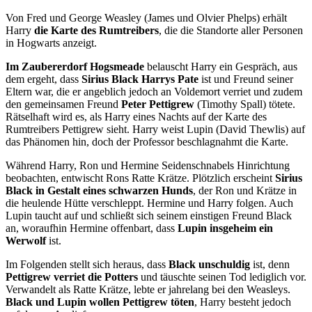
Von Fred und George Weasley (James und Olvier Phelps) erhält
Harry
die Karte des Rumtreibers
, die die Standorte aller Personen
in Hogwarts anzeigt.
Im Zaubererdorf Hogsmeade
belauscht Harry ein Gespräch, aus
dem ergeht, dass
Sirius Black Harrys Pate
ist und Freund seiner
Eltern war, die er angeblich jedoch an Voldemort verriet und zudem
den gemeinsamen Freund
Peter Pettigrew
(Timothy Spall) tötete.
Rätselhaft wird es, als Harry eines Nachts auf der Karte des
Rumtreibers Pettigrew sieht. Harry weist Lupin (David Thewlis) auf
das Phänomen hin, doch der Professor beschlagnahmt die Karte.
Während Harry, Ron und Hermine Seidenschnabels Hinrichtung
beobachten, entwischt Rons Ratte Krätze. Plötzlich erscheint
Sirius
Black in Gestalt eines
schwarzen Hunds
, der Ron und Krätze in
die heulende Hütte verschleppt. Hermine und Harry folgen. Auch
Lupin taucht auf und schließt sich seinem einstigen Freund Black
an, woraufhin Hermine offenbart, dass
Lupin insgeheim ein
Werwolf
ist.
Im Folgenden stellt sich heraus, dass
Black unschuldig
ist, denn
Pettigrew verriet die Potters
und täuschte seinen Tod lediglich vor.
Verwandelt als Ratte Krätze, lebte er jahrelang bei den Weasleys.
Black und Lupin wollen Pettigrew töten
, Harry besteht jedoch