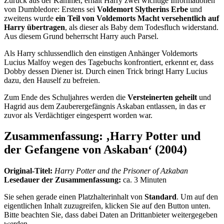
Zurück aus der Kammer, erhält Harry zwei wichtige Informationen
von Dumbledore: Erstens sei
Voldemort Slytherins Erbe
und
zweitens wurde
ein Teil von
Voldemorts Macht versehentlich auf
Harry übertragen
, als dieser als Baby dem Todesfluch widerstand.
Aus diesem Grund beherrscht Harry auch Parsel.
Als Harry schlussendlich den einstigen Anhänger Voldemorts
Lucius Malfoy wegen des Tagebuchs konfrontiert, erkennt er, dass
Dobby dessen Diener ist. Durch einen Trick bringt Harry Lucius
dazu, den Hauself zu befreien.
Zum Ende des Schuljahres werden die
Versteinerten geheilt
und
Hagrid aus dem Zauberergefängnis Askaban entlassen, in das er
zuvor als Verdächtiger eingesperrt worden war.
Zusammenfassung: ‚Harry Potter und
der Gefangene von Askaban‘ (2004)
Original-Titel:
Harry Potter and the Prisoner of Azkaban
Lesedauer der Zusammenfassung:
ca. 3 Minuten
Sie sehen gerade einen Platzhalterinhalt von
Standard
. Um auf den
eigentlichen Inhalt zuzugreifen, klicken Sie auf den Button unten.
Bitte beachten Sie, dass dabei Daten an Drittanbieter weitergegeben
werden.