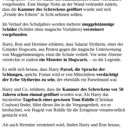
vorgefunden. Eine blutige Notiz an der Wand verkündet zudem,
dass die
Kammer des Schreckens geöffnet
wurde und sich
„Feinde des Erbens“ in Acht nehmen sollten.
Im Verlauf des Schuljahres werden mehrere
muggelstämmige
Schüler
(Schüler ohne magische Vorfahren)
versteinert
vorgefunden
.
Harry, Ron und Hermine erfahren, dass Salazar Slytherin, einer der
Gründer Hogwarts, aus Protest gegen die magische Unterweisung
von Muggelstämmigen, einst die Schule verließ. Vor seine Abreise
versteckte er zudem
ein Monster in Hogwarts
, – so die Legende.
Es stellt sich heraus, dass Harry
Parsel, die Sprache der
Schlangen,
spricht. Fortan wird er von Mitschülern
verdächtigt
der Erbe Slytherins zu sein
, der ebenfalls ein Parselmund war.
Harry und Co. erfahren, dass die
Kammer des Schreckens vor 50
Jahren schon einmal geöffnet
worden war. Als Harry das
mysteriöse
Tagebuch eines gewissen Tom Riddle
(Christian
Coulson) findet, führt dieses ihn in die Vergangenheit, wo er
beobachtet, wie Hagrid von Riddle für die Ereignisse verantwortlich
gemacht wird.
Als auch Hermine versteinert wird, finden Harry und Ron heraus,