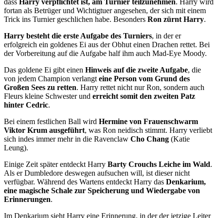
dass
Harry verpflichtet ist, am Turnier teilzunehmen
. Harry wird
fortan als Betrüger und Wichtigtuer angesehen, der sich mit einem
Trick ins Turnier geschlichen habe. Besonders
Ron zürnt Harry
.
Harry besteht die erste Aufgabe des Turniers
, in der er
erfolgreich ein goldenes Ei aus der Obhut einen Drachen rettet. Bei
der Vorbereitung auf die Aufgabe half ihm auch Mad-Eye Moody.
Das goldene Ei gibt einen
Hinweis auf die zweite Aufgabe
, die
von jedem Champion verlangt
eine Person vom Grund des
Großen Sees zu retten
. Harry rettet nicht nur Ron, sondern auch
Fleurs kleine Schwester und
erreicht somit den zweiten Patz
hinter Cedric
.
Bei einem festlichen Ball wird
Hermine von Frauenschwarm
Viktor Krum ausgeführt
, was Ron neidisch stimmt. Harry verliebt
sich indes immer mehr in die Ravenclaw
Cho Chang
(Katie
Leung).
Einige Zeit später entdeckt Harry
Barty Crouchs Leiche im Wald
.
Als er Dumbledore deswegen aufsuchen will, ist dieser nicht
verfügbar. Während des Wartens entdeckt Harry das
Denkarium,
eine magische Schale zur Speicherung und Wiedergabe von
Erinnerungen
.
Im Denkarium sieht Harry eine Erinnerung, in der der jetzige Leiter