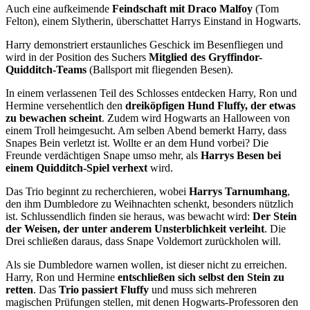
Auch eine aufkeimende
Feindschaft mit Draco Malfoy
(Tom
Felton), einem Slytherin, überschattet Harrys Einstand in Hogwarts.
Harry demonstriert erstaunliches Geschick im Besenfliegen und
wird in der Position des Suchers
Mitglied des Gryffindor-
Quidditch-Teams
(Ballsport mit fliegenden Besen).
In einem verlassenen Teil des Schlosses entdecken Harry, Ron und
Hermine versehentlich den
dreiköpfigen Hund Fluffy, der etwas
zu bewachen scheint
. Zudem wird Hogwarts an Halloween von
einem Troll heimgesucht. Am selben Abend bemerkt Harry, dass
Snapes Bein verletzt ist. Wollte er an dem Hund vorbei? Die
Freunde verdächtigen Snape umso mehr, als
Harrys Besen bei
einem Quidditch-Spiel verhext
wird.
Das Trio beginnt zu recherchieren, wobei
Harrys Tarnumhang
,
den ihm Dumbledore zu Weihnachten schenkt, besonders nützlich
ist. Schlussendlich finden sie heraus, was bewacht wird:
Der Stein
der Weisen, der unter anderem Unsterblichkeit verleiht
. Die
Drei schließen daraus, dass Snape Voldemort zurückholen will.
Als sie Dumbledore warnen wollen, ist dieser nicht zu erreichen.
Harry, Ron und Hermine
entschließen sich selbst den Stein zu
retten
. Das
Trio passiert Fluffy
und muss sich mehreren
magischen Prüfungen stellen, mit denen Hogwarts-Professoren den