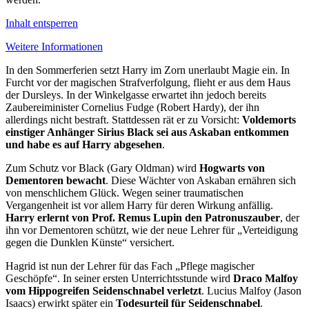
Inhalt entsperren
Weitere Informationen
In den Sommerferien setzt Harry im Zorn unerlaubt Magie ein. In
Furcht vor der magischen Strafverfolgung, flieht er aus dem Haus
der Dursleys. In der Winkelgasse erwartet ihn jedoch bereits
Zaubereiminister Cornelius Fudge (Robert Hardy), der ihn
allerdings nicht bestraft. Stattdessen rät er zu Vorsicht:
Voldemorts
einstiger Anhänger Sirius Black
sei aus Askaban entkommen
und habe es auf Harry abgesehen
.
Zum Schutz vor Black (Gary Oldman) wird
Hogwarts von
Dementoren bewacht
. Diese Wächter von Askaban ernähren sich
von menschlichem Glück. Wegen seiner traumatischen
Vergangenheit ist vor allem Harry für deren Wirkung anfällig.
Harry erlernt von Prof. Remus Lupin den Patronuszauber
, der
ihn vor Dementoren schützt, wie der neue Lehrer für „Verteidigung
gegen die Dunklen Künste“ versichert.
Hagrid ist nun der Lehrer für das Fach „Pflege magischer
Geschöpfe“. In seiner ersten Unterrichtsstunde wird
Draco Malfoy
vom Hippogreifen Seidenschnabel verletzt
. Lucius Malfoy (Jason
Isaacs) erwirkt später ein
Todesurteil für Seidenschnabel
.