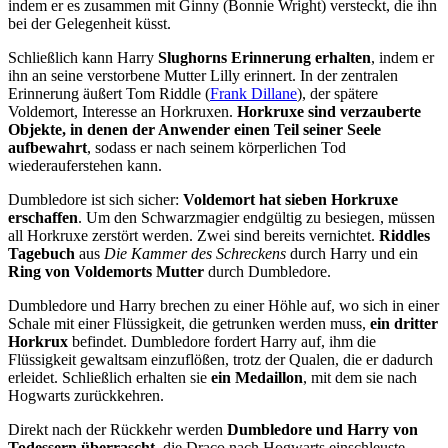
indem er es zusammen mit Ginny (Bonnie Wright) versteckt, die ihn
bei der Gelegenheit küsst.
Schließlich kann Harry
Slughorns Erinnerung erhalten
, indem er
ihn an seine verstorbene Mutter Lilly erinnert. In der zentralen
Erinnerung äußert Tom Riddle (
Frank Dillane
), der spätere
Voldemort, Interesse an Horkruxen.
Horkruxe sind
verzauberte
Objekte, in denen der Anwender einen Teil seiner Seele
aufbewahrt
, sodass er nach seinem körperlichen Tod
wiederauferstehen kann.
Dumbledore ist sich sicher:
Voldemort hat sieben Horkruxe
erschaffen
. Um den Schwarzmagier endgültig zu besiegen, müssen
all Horkruxe zerstört werden. Zwei sind bereits vernichtet.
Riddles
Tagebuch
aus
Die Kammer des Schreckens
durch Harry und ein
Ring von Voldemorts Mutter
durch Dumbledore.
Dumbledore und Harry brechen zu einer Höhle auf, wo sich in einer
Schale mit einer Flüssigkeit, die getrunken werden muss,
ein dritter
Horkrux
befindet. Dumbledore fordert Harry auf, ihm die
Flüssigkeit gewaltsam einzuflößen, trotz der Qualen, die er dadurch
erleidet. Schließlich erhalten sie
ein Medaillon
, mit dem sie nach
Hogwarts zurückkehren.
Direkt nach der Rückkehr werden
Dumbledore und Harry von
Todessern überrascht
, die Draco nach Hogwarts einschleuste.