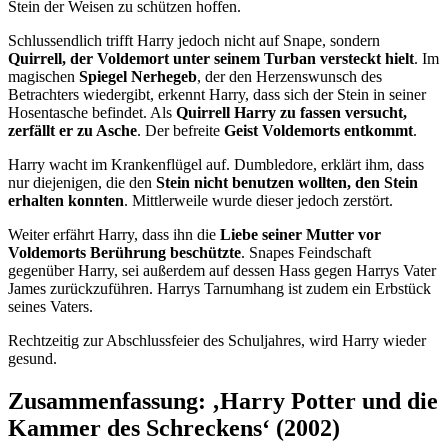
Stein der Weisen zu schützen hoffen.
Schlussendlich trifft Harry jedoch nicht auf Snape, sondern
Quirrell, der Voldemort unter seinem Turban versteckt hielt
. Im
magischen
Spiegel Nerhegeb
, der den Herzenswunsch des
Betrachters wiedergibt, erkennt Harry, dass sich der Stein in seiner
Hosentasche befindet. Als
Quirrell Harry zu fassen versucht,
zerfällt er zu Asche
. Der befreite
Geist Voldemorts entkommt
.
Harry wacht im Krankenflügel auf. Dumbledore, erklärt ihm, dass
nur diejenigen, die den
Stein nicht benutzen wollten, den Stein
erhalten konnten
. Mittlerweile wurde dieser jedoch zerstört.
Weiter erfährt Harry, dass ihn die
Liebe seiner Mutter vor
Voldemorts Berührung beschützte
. Snapes Feindschaft
gegenüber Harry, sei außerdem auf dessen Hass gegen Harrys Vater
James zurückzuführen. Harrys Tarnumhang ist zudem ein Erbstück
seines Vaters.
Rechtzeitig zur Abschlussfeier des Schuljahres, wird Harry wieder
gesund.
Zusammenfassung: ‚Harry Potter und die
Kammer des Schreckens‘ (2002)