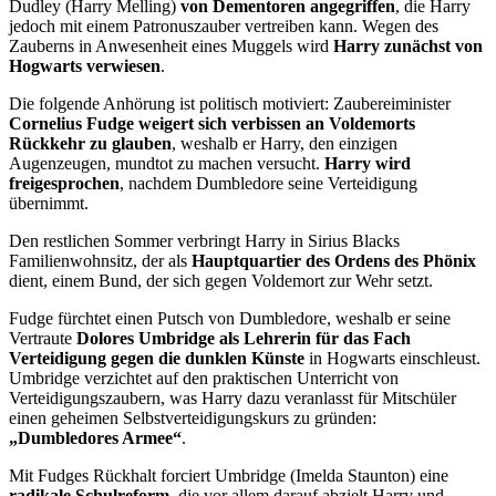
Dudley (Harry Melling)
von Dementoren angegriffen
, die Harry
jedoch mit einem Patronuszauber vertreiben kann. Wegen des
Zauberns in Anwesenheit eines Muggels wird
Harry zunächst von
Hogwarts verwiesen
.
Die folgende Anhörung ist politisch motiviert: Zaubereiminister
Cornelius Fudge weigert sich verbissen an Voldemorts
Rückkehr zu glauben
, weshalb er Harry, den einzigen
Augenzeugen, mundtot zu machen versucht.
Harry wird
freigesprochen
, nachdem Dumbledore seine Verteidigung
übernimmt.
Den restlichen Sommer verbringt Harry in Sirius Blacks
Familienwohnsitz, der als
Hauptquartier des Ordens des Phönix
dient, einem Bund, der sich gegen Voldemort zur Wehr setzt.
Fudge fürchtet einen Putsch von Dumbledore, weshalb er seine
Vertraute
Dolores Umbridge als Lehrerin für das Fach
Verteidigung gegen die dunklen Künste
in Hogwarts einschleust.
Umbridge verzichtet auf den praktischen Unterricht von
Verteidigungszaubern, was Harry dazu veranlasst für Mitschüler
einen geheimen Selbstverteidigungskurs zu gründen:
„Dumbledores Armee“
.
Mit Fudges Rückhalt forciert Umbridge (Imelda Staunton) eine
radikale Schulreform
, die vor allem darauf abzielt Harry und