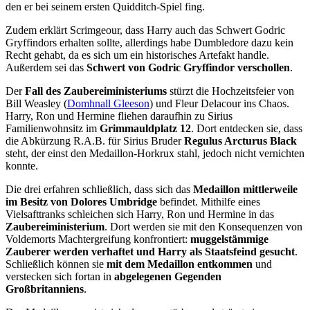
den er bei seinem ersten Quidditch-Spiel fing.
Zudem erklärt Scrimgeour, dass Harry auch das Schwert Godric
Gryffindors erhalten sollte, allerdings habe Dumbledore dazu kein
Recht gehabt, da es sich um ein historisches Artefakt handle.
Außerdem sei das
Schwert von Godric Gryffindor
verschollen
.
Der
Fall des Zaubereiministeriums
stürzt die Hochzeitsfeier von
Bill Weasley (
Domhnall Gleeson
) und Fleur Delacour ins Chaos.
Harry, Ron und Hermine fliehen daraufhin zu Sirius
Familienwohnsitz im
Grimmauldplatz 12
. Dort entdecken sie, dass
die Abkürzung R.A.B. für Sirius Bruder
Regulus Arcturus Black
steht, der einst den Medaillon-Horkrux stahl, jedoch nicht vernichten
konnte.
Die drei erfahren schließlich, dass sich das
Medaillon mittlerweile
im Besitz von Dolores Umbridge
befindet. Mithilfe eines
Vielsafttranks schleichen sich Harry, Ron und Hermine in das
Zaubereiministerium
. Dort werden sie mit den Konsequenzen von
Voldemorts Machtergreifung konfrontiert:
muggelstämmige
Zauberer werden verhaftet und Harry als Staatsfeind gesucht
.
Schließlich können sie
mit dem Medaillon entkommen
und
verstecken sich fortan in
abgelegenen Gegenden
Großbritanniens
.