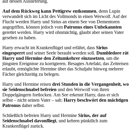
auf dessen Auslieferung.
Auf dem Rückweg kann Pettigrew entkommen
, denn Lupin
verwandelt sich im Licht des Vollmonds in einen Werwolf. Auf der
Flucht werden Harry und Sirius an einem See von Dementoren
angegriffen, können jedoch vom
Patronus eines Unbekannten
gerettet werden. Harry wird ohnmächtig, glaubt aber seinen Vater
gesehen zu haben.
Harry erwacht im Krankenflügel und erfährt, dass
Sirius
eingesperrt
und seiner Seele beraubt werden soll.
Dumbledore rät
Harry und Hermine den Zeitumkehrer einzusetzen
, um die
jüngsten Ereignisse zu korrigieren. Besagtes Artefakt, das Zeitreisen
erlaubt, ermöglichte Hermine über das Schuljahr hinweg mehrere
Fächer gleichzeitig zu belegen.
Harry und Hermine reisen
drei Stunden in die Vergangenheit, wo
sie Seidenschnabel befreien
und den Werwolf von ihren
Doppelgängern fortlocken. Am See erkennt Harry, dass er sich
selbst – nicht seinen Vater – sah:
Harry beschwört den mächtigen
Patronus
daher selbst.
Schließlich befreien Harry und Hermine
Sirius, der auf
Seidenschnabel davonfliegt
, und kehren pünktlich zum
Krankenflügel zurück.