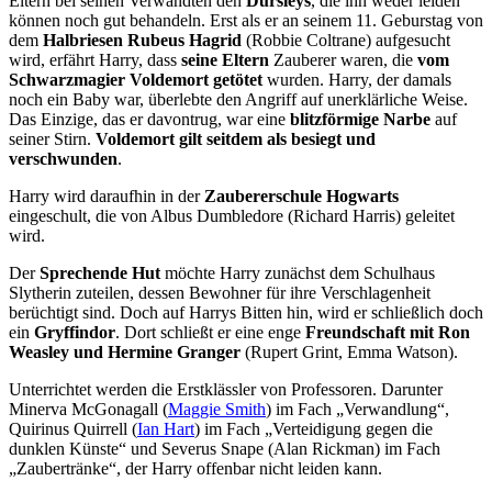
Eltern bei seinen Verwandten den
Dursleys
, die ihn weder leiden
können noch gut behandeln. Erst als er an seinem 11. Geburstag von
dem
Halbriesen Rubeus Hagrid
(Robbie Coltrane) aufgesucht
wird, erfährt Harry, dass
seine Eltern
Zauberer waren, die
vom
Schwarzmagier Voldemort getötet
wurden. Harry, der damals
noch ein Baby war, überlebte den Angriff auf unerklärliche Weise.
Das Einzige, das er davontrug, war eine
blitzförmige Narbe
auf
seiner Stirn.
Voldemort gilt seitdem als besiegt und
verschwunden
.
Harry wird daraufhin in der
Zaubererschule Hogwarts
eingeschult, die von Albus Dumbledore (Richard Harris) geleitet
wird.
Der
Sprechende Hut
möchte Harry zunächst dem Schulhaus
Slytherin zuteilen, dessen Bewohner für ihre Verschlagenheit
berüchtigt sind. Doch auf Harrys Bitten hin, wird er schließlich doch
ein
Gryffindor
. Dort schließt er eine enge
Freundschaft mit Ron
Weasley und Hermine Granger
(Rupert Grint, Emma Watson).
Unterrichtet werden die Erstklässler von Professoren. Darunter
Minerva McGonagall (
Maggie Smith
) im Fach „Verwandlung“,
Quirinus Quirrell (
Ian Hart
) im Fach „Verteidigung gegen die
dunklen Künste“ und Severus Snape (Alan Rickman) im Fach
„Zaubertränke“, der Harry offenbar nicht leiden kann.