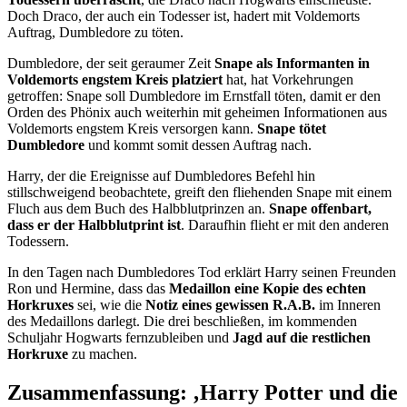
Doch Draco, der auch ein Todesser ist, hadert mit Voldemorts
Auftrag, Dumbledore zu töten.
Dumbledore, der seit geraumer Zeit
Snape als Informanten in
Voldemorts engstem Kreis
platziert
hat, hat Vorkehrungen
getroffen: Snape soll Dumbledore im Ernstfall töten, damit er den
Orden des Phönix auch weiterhin mit geheimen Informationen aus
Voldemorts engstem Kreis versorgen kann.
Snape tötet
Dumbledore
und kommt somit dessen Auftrag nach.
Harry, der die Ereignisse auf Dumbledores Befehl hin
stillschweigend beobachtete, greift den fliehenden Snape mit einem
Fluch aus dem Buch des Halbblutprinzen an.
Snape offenbart,
dass er der Halbblutprint ist
. Daraufhin flieht er mit den anderen
Todessern.
In den Tagen nach Dumbledores Tod erklärt Harry seinen Freunden
Ron und Hermine, dass das
Medaillon eine Kopie des echten
Horkruxes
sei, wie die
Notiz eines gewissen R.A.B.
im Inneren
des Medaillons darlegt. Die drei beschließen, im kommenden
Schuljahr Hogwarts fernzubleiben und
Jagd auf die restlichen
Horkruxe
zu machen.
Zusammenfassung: ‚Harry Potter und die