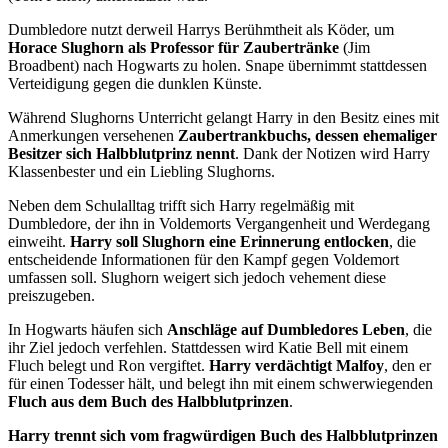
Dumbledore nutzt derweil Harrys Berühmtheit als Köder, um
Horace Slughorn als Professor für Zaubertränke
(Jim
Broadbent) nach Hogwarts zu holen. Snape übernimmt stattdessen
Verteidigung gegen die dunklen Künste.
Während Slughorns Unterricht gelangt Harry in den Besitz eines mit
Anmerkungen versehenen
Zaubertrankbuchs, dessen ehemaliger
Besitzer sich Halbblutprinz nennt
. Dank der Notizen wird Harry
Klassenbester und ein Liebling Slughorns.
Neben dem Schulalltag trifft sich Harry regelmäßig mit
Dumbledore, der ihn in Voldemorts Vergangenheit und Werdegang
einweiht.
Harry soll Slughorn eine Erinnerung entlocken
, die
entscheidende Informationen für den Kampf gegen Voldemort
umfassen soll. Slughorn weigert sich jedoch vehement diese
preiszugeben.
In Hogwarts häufen sich
Anschläge auf Dumbledores Leben
, die
ihr Ziel jedoch verfehlen. Stattdessen wird Katie Bell mit einem
Fluch belegt und Ron vergiftet.
Harry verdächtigt Malfoy
, den er
für einen Todesser hält, und belegt ihn mit einem schwerwiegenden
Fluch aus dem Buch des Halbblutprinzen
.
Harry trennt sich vom fragwürdigen Buch des Halbblutprinzen