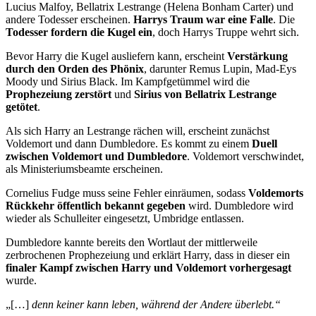
Lucius Malfoy, Bellatrix Lestrange (Helena Bonham Carter) und
andere Todesser erscheinen.
Harrys Traum war eine Falle
. Die
Todesser fordern die Kugel ein
, doch Harrys Truppe wehrt sich.
Bevor Harry die Kugel ausliefern kann, erscheint
Verstärkung
durch den
Orden des Phönix
, darunter Remus Lupin, Mad-Eys
Moody und Sirius Black. Im Kampfgetümmel wird die
Prophezeiung zerstört
und
Sirius von Bellatrix Lestrange
getötet
.
Als sich Harry an Lestrange rächen will, erscheint zunächst
Voldemort und dann Dumbledore. Es kommt zu einem
Duell
zwischen Voldemort und Dumbledore
. Voldemort verschwindet,
als Ministeriumsbeamte erscheinen.
Cornelius Fudge muss seine Fehler einräumen, sodass
Voldemorts
Rückkehr öffentlich bekannt gegeben
wird. Dumbledore wird
wieder als Schulleiter eingesetzt, Umbridge entlassen.
Dumbledore kannte bereits den Wortlaut der mittlerweile
zerbrochenen Prophezeiung und erklärt Harry, dass in dieser ein
finaler
Kampf zwischen Harry und Voldemort vorhergesagt
wurde.
„[…]
denn keiner kann leben, während der Andere überlebt.“