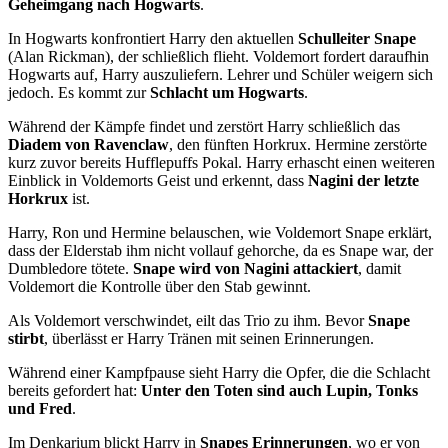
Geheimgang
nach Hogwarts
.
In Hogwarts konfrontiert Harry den aktuellen
Schulleiter Snape
(Alan Rickman), der schließlich flieht. Voldemort fordert daraufhin
Hogwarts auf, Harry auszuliefern. Lehrer und Schüler weigern sich
jedoch. Es kommt zur
Schlacht um Hogwarts
.
Während der Kämpfe findet und zerstört Harry schließlich das
Diadem von Ravenclaw
, den fünften Horkrux. Hermine zerstörte
kurz zuvor bereits Hufflepuffs Pokal. Harry erhascht einen weiteren
Einblick in Voldemorts Geist und erkennt, dass
Nagini der letzte
Horkrux
ist.
Harry, Ron und Hermine belauschen, wie Voldemort Snape erklärt,
dass der Elderstab ihm nicht vollauf gehorche, da es Snape war, der
Dumbledore tötete.
Snape wird von Nagini attackiert
, damit
Voldemort die Kontrolle über den Stab gewinnt.
Als Voldemort verschwindet, eilt das Trio zu ihm. Bevor
Snape
stirbt
, überlässt er Harry Tränen mit seinen Erinnerungen.
Während einer Kampfpause sieht Harry die Opfer, die die Schlacht
bereits gefordert hat:
Unter den Toten sind auch Lupin, Tonks
und Fred
.
Im Denkarium blickt Harry in
Snapes Erinnerungen
, wo er von