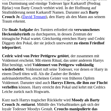
von Durmstrang und einstige Todesser Igor Karkaroff (Predrag
Bjelac) von Barty Crouch verhört wird. In der Hoffnung auf
Strafmilderung nennt Karkaroff Namen. Darunter auch
Barty
Crouch Jr.
(
David Tennant
), den Harry als den Mann aus seinem
Traum erkennt.
Die
finale Aufgabe
des Turniers erfordert ein
verwunschenes
Heckenlabyrinth
zu durchqueren, in dessen Zentrum der
trimagische Pokal wartet. Gleichzeitig erreichen Harry und Cedric
Diggory den Pokal, der sie jedoch unerwartet
zu einem Friedhof
teleportiert
.
Cedric wird von Peter Pettigrew getötet
, der zusammen mit
Voldemort erscheint. Mit einem Ritual, das unter anderem Harrys
Blut benötigt, wird
Voldemort
von
Pettigrew vollständig
wiederbelebt
. Voldemort ruft seine Todesser, vor denen er Harry in
einem Duell töten will. Als die Zauber der Beiden
aufeinandertreffen, erscheinen Geister von früheren Opfern
Voldemort. Darunter sind auch
Harrys Eltern, die ihm zur Flucht
verhelfen
können. Harry erreicht den Pokal und kehrt mit Cedrics
Leiche zurück nach Hogwarts.
Kurz nach Harrys tragischer Rückkehr wird
Moody als Barty
Crouch Jr. enttarnt
. Mithilfe des Vielsafttrankes gab sich der
loyale Todesser Moodys Gestalt.
Crouchs manipulierte das