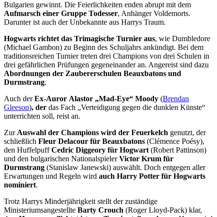
Bulgarien gewinnt. Die Feierlichkeiten enden abrupt mit dem
Aufmarsch einer Gruppe Todesser
, Anhänger Voldemorts.
Darunter ist auch der Unbekannte aus Harrys Traum.
Hogwarts richtet das Trimagische Turnier aus
, wie Dumbledore
(Michael Gambon) zu Beginn des Schuljahrs ankündigt. Bei dem
traditionsreichen Turnier treten drei Champions von drei Schulen in
drei gefährlichen Prüfungen gegeneinander an. Angereist sind dazu
Abordnungen der Zaubererschulen Beauxbatons und
Durmstrang
.
Auch der
Ex-Auror
Alastor „Mad-Eye“ Moody
(
Brendan
Gleeson
)
, der
das Fach „Verteidigung gegen die dunklen Künste“
unterrichten soll, reist an.
Zur
Auswahl der Champions wird der Feuerkelch
genutzt, der
schließlich
Fleur Delacour für Beauxbatons
(Clémence Poésy),
den Huffelpuff
Cedric Diggeory für Hogwart
(Robert Pattinson)
und den bulgarischen Nationalspieler
Victor Krum für
Durmstrang
(Stanislaw Janewski) auswählt. Doch entgegen aller
Erwartungen und Regeln wird
auch Harry Potter für Hogwarts
nominiert
.
Trotz Harrys Minderjährigkeit stellt der zuständige
Ministeriumsangestellte
Barty Crouch
(Roger Lloyd-Pack) klar,