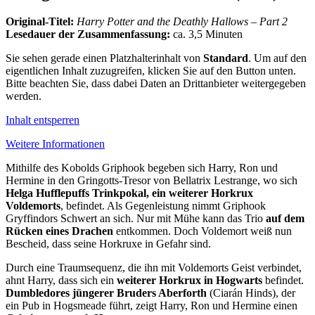
Original-Titel:
Harry Potter and the Deathly Hallows – Part 2
Lesedauer der Zusammenfassung:
ca. 3,5 Minuten
Sie sehen gerade einen Platzhalterinhalt von
Standard
. Um auf den
eigentlichen Inhalt zuzugreifen, klicken Sie auf den Button unten.
Bitte beachten Sie, dass dabei Daten an Drittanbieter weitergegeben
werden.
Inhalt entsperren
Weitere Informationen
Mithilfe des Kobolds Griphook begeben sich Harry, Ron und
Hermine in den Gringotts-Tresor von Bellatrix Lestrange, wo sich
Helga Hufflepuffs Trinkpokal, ein weiterer Horkrux
Voldemorts
, befindet. Als Gegenleistung nimmt Griphook
Gryffindors Schwert an sich. Nur mit Mühe kann das Trio
auf dem
Rücken eines Drachen
entkommen. Doch Voldemort weiß nun
Bescheid, dass seine Horkruxe in Gefahr sind.
Durch eine Traumsequenz, die ihn mit Voldemorts Geist verbindet,
ahnt Harry, dass sich ein
weiterer
Horkrux in Hogwarts
befindet.
Dumbledores jüngerer Bruders Aberforth
(Ciarán Hinds), der
ein Pub in Hogsmeade führt, zeigt Harry, Ron und Hermine einen