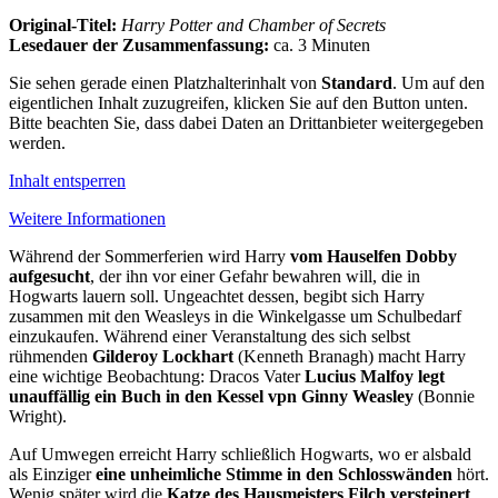
Original-Titel:
Harry Potter and Chamber of Secrets
Lesedauer der Zusammenfassung:
ca. 3 Minuten
Sie sehen gerade einen Platzhalterinhalt von
Standard
. Um auf den
eigentlichen Inhalt zuzugreifen, klicken Sie auf den Button unten.
Bitte beachten Sie, dass dabei Daten an Drittanbieter weitergegeben
werden.
Inhalt entsperren
Weitere Informationen
Während der Sommerferien wird Harry
vom Hauselfen Dobby
aufgesucht
, der ihn vor einer Gefahr bewahren will, die in
Hogwarts lauern soll. Ungeachtet dessen, begibt sich Harry
zusammen mit den Weasleys in die Winkelgasse um Schulbedarf
einzukaufen. Während einer Veranstaltung des sich selbst
rühmenden
Gilderoy Lockhart
(Kenneth Branagh) macht Harry
eine wichtige Beobachtung: Dracos Vater
Lucius Malfoy legt
unauffällig ein Buch in den Kessel vpn Ginny Weasley
(Bonnie
Wright).
Auf Umwegen erreicht Harry schließlich Hogwarts, wo er alsbald
als Einziger
eine unheimliche Stimme in den Schlosswänden
hört.
Wenig später wird die
Katze des Hausmeisters Filch versteinert