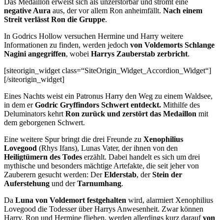
Das Medaillon erweist sich als unzerstörbar und strömt eine
negative Aura
aus, der vor allem Ron anheimfällt.
Nach einem
Streit verlässt Ron die Gruppe
.
In Godrics Hollow versuchen Hermine und Harry weitere
Informationen zu finden, werden jedoch
von Voldemorts Schlange
Nagini angegriffen
, wobei
Harrys Zauberstab zerbricht
.
[siteorigin_widget class=“SiteOrigin_Widget_Accordion_Widget“]
[/siteorigin_widget]
Eines Nachts weist ein Patronus Harry den Weg zu einem Waldsee,
in dem er
Godric Gryffindors Schwert entdeckt.
Mithilfe des
Deluminators kehrt
Ron zurück und zerstört das Medaillon
mit
dem geborgenen Schwert.
Eine weitere Spur bringt die drei Freunde zu
Xenophilius
Lovegood
(Rhys Ifans), Lunas Vater, der ihnen von den
Heiligtümern des Todes
erzählt. Dabei handelt es sich um drei
mythische und besonders mächtige Artefakte, die seit jeher von
Zauberern gesucht werden: Der
Elderstab
, der
Stein der
Auferstehung
und der
Tarnumhang
.
Da
Luna von Voldemort festgehalten
wird, alarmiert Xenophilius
Lovegood die Todesser über Harrys Anwesenheit. Zwar können
Harry, Ron und Hermine fliehen, werden allerdings kurz darauf
von