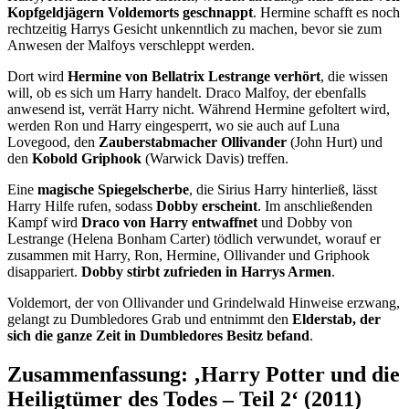
Kopfgeldjägern Voldemorts geschnappt
. Hermine schafft es noch
rechtzeitig Harrys Gesicht unkenntlich zu machen, bevor sie zum
Anwesen der Malfoys verschleppt werden.
Dort wird
Hermine von Bellatrix Lestrange verhört
, die wissen
will, ob es sich um Harry handelt. Draco Malfoy, der ebenfalls
anwesend ist, verrät Harry nicht. Während Hermine gefoltert wird,
werden Ron und Harry eingesperrt, wo sie auch auf Luna
Lovegood, den
Zauberstabmacher Ollivander
(John Hurt) und
den
Kobold Griphook
(Warwick Davis) treffen.
Eine
magische Spiegelscherbe
, die Sirius Harry hinterließ, lässt
Harry Hilfe rufen, sodass
Dobby erscheint
. Im anschließenden
Kampf wird
Draco von Harry entwaffnet
und Dobby von
Lestrange (Helena Bonham Carter) tödlich verwundet, worauf er
zusammen mit Harry, Ron, Hermine, Ollivander und Griphook
disappariert.
Dobby stirbt zufrieden in Harrys Armen
.
Voldemort, der von Ollivander und Grindelwald Hinweise erzwang,
gelangt zu Dumbledores Grab und entnimmt den
Elderstab, der
sich die ganze Zeit in Dumbledores Besitz befand
.
Zusammenfassung: ‚Harry Potter und die
Heiligtümer des Todes – Teil 2‘ (2011)