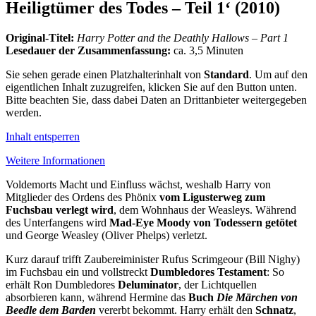
Heiligtümer des Todes – Teil 1‘ (2010)
Original-Titel:
Harry Potter and the Deathly Hallows – Part 1
Lesedauer der Zusammenfassung:
ca. 3,5 Minuten
Sie sehen gerade einen Platzhalterinhalt von
Standard
. Um auf den
eigentlichen Inhalt zuzugreifen, klicken Sie auf den Button unten.
Bitte beachten Sie, dass dabei Daten an Drittanbieter weitergegeben
werden.
Inhalt entsperren
Weitere Informationen
Voldemorts Macht und Einfluss wächst, weshalb Harry von
Mitglieder des Ordens des Phönix
vom Ligusterweg zum
Fuchsbau verlegt wird
, dem Wohnhaus der Weasleys. Während
des Unterfangens wird
Mad-Eye Moody von Todessern getötet
und George Weasley (Oliver Phelps) verletzt.
Kurz darauf trifft Zaubereiminister Rufus Scrimgeour (Bill Nighy)
im Fuchsbau ein und vollstreckt
Dumbledores Testament
: So
erhält Ron Dumbledores
Deluminator
, der Lichtquellen
absorbieren kann, während Hermine das
Buch
Die Märchen von
Beedle dem Barden
vererbt bekommt. Harry erhält den
Schnatz
,