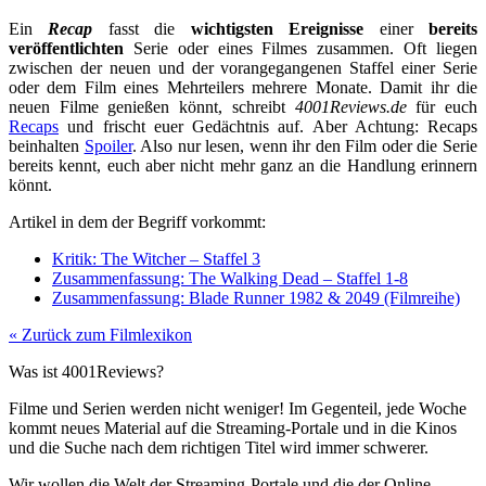
Ein
Recap
fasst die
wichtigsten Ereignisse
einer
bereits
veröffentlichten
Serie oder eines Filmes zusammen. Oft liegen
zwischen der neuen und der vorangegangenen Staffel einer Serie
oder dem Film eines Mehrteilers mehrere Monate. Damit ihr die
neuen Filme genießen könnt, schreibt
4001Reviews.de
für euch
Recaps
und frischt euer Gedächtnis auf. Aber Achtung: Recaps
beinhalten
Spoiler
. Also nur lesen, wenn ihr den Film oder die Serie
bereits kennt, euch aber nicht mehr ganz an die Handlung erinnern
könnt.
Artikel in dem der Begriff vorkommt:
Kritik: The Witcher – Staffel 3
Zusammenfassung: The Walking Dead – Staffel 1-8
Zusammenfassung: Blade Runner 1982 & 2049 (Filmreihe)
« Zurück zum Filmlexikon
Was ist 4001Reviews?
Filme und Serien werden nicht weniger! Im Gegenteil, jede Woche
kommt neues Material auf die Streaming-Portale und in die Kinos
und die Suche nach dem richtigen Titel wird immer schwerer.
Wir wollen die Welt der Streaming-Portale und die der Online-