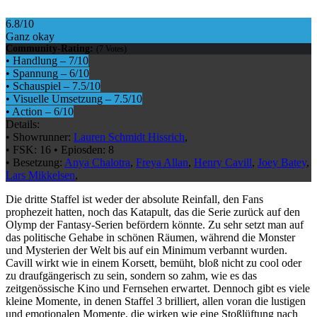
6.8
/10
Ganz okay
Community-Rating:
(
7
Votes)
•
Handlung
–
7
/10
•
Spannung
–
6
/10
•
Schauspiel
–
7.5
/10
•
Visuelle Umsetzung
–
7.5
/10
•
Action
–
6
/10
Details:
•
Showrunner:
Lauren Schmidt Hissrich
,
•
FSK:
16
•
Epiosden:
8
•
Besetzung:
Anya Chalotra
,
Freya Allan
,
Henry Cavill
,
Joey Batey
,
Lars Mikkelsen
,
Die dritte Staffel ist weder der absolute Reinfall, den Fans
prophezeit hatten, noch das Katapult, das die Serie zurück auf den
Olymp der Fantasy-Serien befördern könnte. Zu sehr setzt man auf
das politische Gehabe in schönen Räumen, während die Monster
und Mysterien der Welt bis auf ein Minimum verbannt wurden.
Cavill wirkt wie in einem Korsett, bemüht, bloß nicht zu cool oder
zu draufgängerisch zu sein, sondern so zahm, wie es das
zeitgenössische Kino und Fernsehen erwartet. Dennoch gibt es viele
kleine Momente, in denen Staffel 3 brilliert, allen voran die lustigen
und emotionalen Momente, die wirken wie eine Stoßlüftung nach