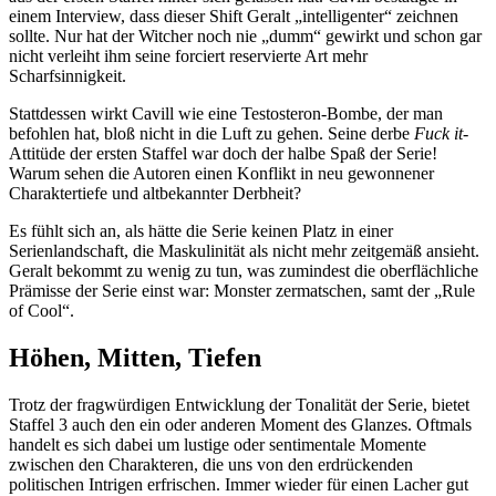
einem Interview, dass dieser Shift Geralt „intelligenter“ zeichnen
sollte. Nur hat der Witcher noch nie „dumm“ gewirkt und schon gar
nicht verleiht ihm seine forciert reservierte Art mehr
Scharfsinnigkeit.
Stattdessen wirkt Cavill wie eine Testosteron-Bombe, der man
befohlen hat, bloß nicht in die Luft zu gehen. Seine derbe
Fuck it
-
Attitüde der ersten Staffel war doch der halbe Spaß der Serie!
Warum sehen die Autoren einen Konflikt in neu gewonnener
Charaktertiefe und altbekannter Derbheit?
Es fühlt sich an, als hätte die Serie keinen Platz in einer
Serienlandschaft, die Maskulinität als nicht mehr zeitgemäß ansieht.
Geralt bekommt zu wenig zu tun, was zumindest die oberflächliche
Prämisse der Serie einst war: Monster zermatschen, samt der „Rule
of Cool“.
Höhen, Mitten, Tiefen
Trotz der fragwürdigen Entwicklung der Tonalität der Serie, bietet
Staffel 3 auch den ein oder anderen Moment des Glanzes. Oftmals
handelt es sich dabei um lustige oder sentimentale Momente
zwischen den Charakteren, die uns von den erdrückenden
politischen Intrigen erfrischen. Immer wieder für einen Lacher gut