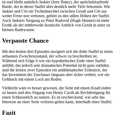
ist und bleibt natürlich Jaskier (Joey Batey), der sprücheklopfende
Barde, der in dieser Staffel aber deutlich mehr Tiefe bekommt. Wie
Jaskier und Ciri ein Techtelmechtel zwischen Geralt und Ciri aus
weiter Ferne neu vertonen, gehört zu den stillen Höhen der Staffel.
Auch Jaskiers Neigung zu Prinz Radovid (Hugh Skinner) ist mehr
Erotik als der mittlerweile ikonische Anblick von Geralt in einer zu
kleinen Badewanne.
Verpasste Chance
Mit den letzten drei Episoden navigiert sich die dritte Staffel in einen
seltsamen Zwischenzustand, der schwer zu beschreiben ist.
Während sich Folge 6 wie ein hypothetisches Ende einer Staffel
anfühlt, das jedoch sein dramatisches Potential nicht ganz entfaltet,
sind die letzten zwei Episoden ein antiklimatischer Erdrutsch, der
das Investment der Zuschauer langsam aber sicher verliert, wie ein
Geldsack mit einem Loch am Boden.
Vielleicht wäre es besser gewesen, die Serie mit einem Knall enden
zu lassen und den Abgang von Henry Cavill als Rechtfertigung für
einen Schlussstrich zu nutzen. Es ist erschreckend, wie sehr das
Interesse an einer Serie verloren gehen kann, innerhalb einer Staffel.
Fazit