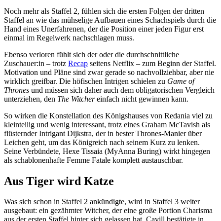
Noch mehr als Staffel 2, fühlen sich die ersten Folgen der dritten
Staffel an wie das mühselige Aufbauen eines Schachspiels durch die
Hand eines Unerfahrenen, der die Position einer jeden Figur erst
einmal im Regelwerk nachschlagen muss.
Ebenso verloren fühlt sich der oder die durchschnittliche
Zuschauer:in – trotz
Recap
seitens Netflix – zum Beginn der Staffel.
Motivation und Pläne sind zwar gerade so nachvollziehbar, aber nie
wirklich greifbar. Die höfischen Intrigen schielen zu
Game of
Thrones
und müssen sich daher auch dem obligatorischen Vergleich
unterziehen, den
The Witcher
einfach nicht gewinnen kann.
So wirken die Konstellation des Königshauses von Redania viel zu
kleinteilig und wenig interessant, trotz eines Graham McTavish als
flüsternder Intrigant Dijkstra, der in bester Thrones-Manier über
Leichen geht, um das Königreich nach seinem Kurz zu lenken.
Seine Verbündete, Hexe Tissaia (MyAnna Buring) wirkt hingegen
als schablonenhafte Femme Fatale komplett austauschbar.
Aus Tiger wird Katze
Was sich schon in Staffel 2 ankündigte, wird in Staffel 3 weiter
ausgebaut: ein gezähmter Witcher, der eine große Portion Charisma
aus der ersten Staffel hinter sich gelassen hat. Cavill bestätigte in