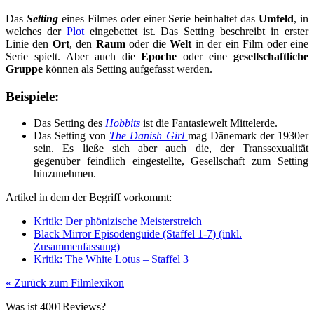
Das
Setting
eines Filmes oder einer Serie beinhaltet das
Umfeld
, in
welches der
Plot
eingebettet ist. Das Setting beschreibt in erster
Linie den
Ort
, den
Raum
oder die
Welt
in der ein Film oder eine
Serie spielt. Aber auch die
Epoche
oder eine
gesellschaftliche
Gruppe
können als Setting aufgefasst werden.
Beispiele:
Das Setting des
Hobbits
ist die Fantasiewelt Mittelerde.
Das Setting von
The Danish Girl
mag Dänemark der 1930er
sein. Es ließe sich aber auch die, der Transsexualität
gegenüber feindlich eingestellte, Gesellschaft zum Setting
hinzunehmen.
Artikel in dem der Begriff vorkommt:
Kritik: Der phönizische Meisterstreich
Black Mirror Episodenguide (Staffel 1-7) (inkl.
Zusammenfassung)
Kritik: The White Lotus – Staffel 3
« Zurück zum Filmlexikon
Was ist 4001Reviews?