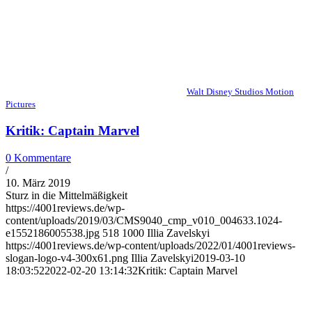
Walt Disney Studios Motion
Pictures
Kritik: Captain Marvel
0 Kommentare
/
10. März 2019
Sturz in die Mittelmäßigkeit
https://4001reviews.de/wp-
content/uploads/2019/03/CMS9040_cmp_v010_004633.1024-
e1552186005538.jpg
518
1000
Illia Zavelskyi
https://4001reviews.de/wp-content/uploads/2022/01/4001reviews-
slogan-logo-v4-300x61.png
Illia Zavelskyi
2019-03-10
18:03:52
2022-02-20 13:14:32
Kritik: Captain Marvel