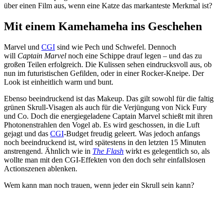
über einen Film aus, wenn eine Katze das markanteste Merkmal ist?
Mit einem Kamehameha ins Geschehen
Marvel und
CGI
sind wie Pech und Schwefel. Dennoch
will
Captain Marvel
noch eine Schippe drauf legen – und das zu
großen Teilen erfolgreich. Die Kulissen sehen eindrucksvoll aus, ob
nun im futuristischen Gefilden, oder in einer Rocker-Kneipe. Der
Look ist einheitlich warm und bunt.
Ebenso beeindruckend ist das Makeup. Das gilt sowohl für die faltig
grünen Skrull-Visagen als auch für die Verjüngung von Nick Fury
und Co. Doch die energiegeladene Captain Marvel schießt mit ihren
Photonenstrahlen den Vogel ab. Es wird geschossen, in die Luft
gejagt und das
CGI
-Budget freudig geleert. Was jedoch anfangs
noch beeindruckend ist, wird spätestens in den letzten 15 Minuten
anstrengend. Ähnlich wie in
The Flash
wirkt es gelegentlich so, als
wollte man mit den CGI-Effekten von den doch sehr einfallslosen
Actionszenen ablenken.
Wem kann man noch trauen, wenn jeder ein Skrull sein kann?