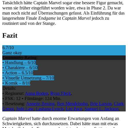
Tatsächlich hätte Captain Marvel sogar eine bessere Figur gemacht,
wenn sie früher eingeführt worden wäre, etwa in Phase 2. Da war
man noch nicht auf Überraschungen gefasst. Als Einführung für das
langersehnte Finale
Endgame
ist
Captain Marvel
jedoch zu
routiniert und von der Stange.
Fazit
6.7
/10
Ganz okay
Community-Rating:
•
Handlung
–
6
/10
•
Charaktere
–
6
/10
•
Action
–
6.5
/10
•
Visuelle Umsetzung
–
7
/10
•
Komik
–
8
/10
Details:
•
Regisseur:
Anna Boden
,
Ryan Fleck
,
•
FSK:
12
•
Filmlänge:
124 Min.
•
Besetzung:
Annette Bening
,
Ben Mendelsohn
,
Brie Larson
,
Clark
Gregg
,
Jude Law
,
Lashana Lynch
,
Lee Pace
,
Samuel L. Jackson
,
Captain Marvel
hatte durch enorme Erwartungen von Anfang an
Schwierigkeiten, sich durchzusetzen. Dabei hätte man mit etwas