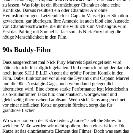
zu lassen. Was folgt ist ein übermächtiger Charakter ohne echte
Konflikte. Daraus resultiert ein öder Charakter Arc ohne
Herausforderungen. Letztendlich ist Captain Marvel jeder Situation
gewachsen, gar überlegen. Ihre Amnesie ist auch bloß eine Ausrede
von Charakterschwäche, die ihr nie wirklich zum Verhängnis wird.
Erst das Pairing mit Samuel L. Jackson als Nick Fury bringt die
nötige Menschlichkeit in den Film.
90s Buddy-Film
Dass ausgerechnet mal Nick Fury Marvels Spaßvogel sein wird,
hätte ich nicht für möglich gehalten. Und dennoch bringt der damals
noch junge S.H.I.E.L.D.-Agent die größte Portion Komik in den
Film. Dabei funktioniert vor allem die Dynamik mit Captain Marvel
und die 90er-Nostalgie-Gags, auch wenn damit gelegentlich
übertrieben wird. Eine ebenso starke Performance legt Mendelsohn
als Skrullanführer Talos hin: charismatisch, wortgewandt und
gleichzeitig überraschend amüsant. Wenn sich Talos ausgerechnet
vor einer niedlichen Katze ungemein fürchtet, sorgt das für
grandiose Lacher.
Wo wir schon von der Katze reden: „Goose“ stielt die Show. In
welchem Maße werden wir nicht spoilern, doch eines ist klar: Die
Katze ist das einprägsamste Element des Filmes. Doch was sagt das