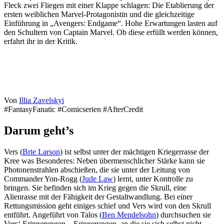
Fleck zwei Fliegen mit einer Klappe schlagen: Die Etablierung der
ersten weiblichen Marvel-Protagonistin und die gleichzeitige
Einführung in „Avengers: Endgame“. Hohe Erwartungen lasten auf
den Schultern von Captain Marvel. Ob diese erfüllt werden können,
erfahrt ihr in der Kritik.
Von
Illia Zavelskyi
#FantasyFanatic #Comicserien #AfterCredit
Darum geht’s
Vers (
Brie Larson
) ist selbst unter der mächtigen Kriegerrasse der
Kree was Besonderes: Neben übermenschlicher Stärke kann sie
Photonenstrahlen abschießen, die sie unter der Leitung von
Commander Yon-Rogg (
Jude Law
) lernt, unter Kontrolle zu
bringen. Sie befinden sich im Krieg gegen die Skrull, eine
Alienrasse mit der Fähigkeit der Gestaltwandlung. Bei einer
Rettungsmission geht einiges schief und Vers wird von den Skrull
entführt. Angeführt von Talos (
Ben Mendelsohn
) durchsuchen sie
Vers‘ Erinnerungen – Erinnerungen, an die sie sich selbst nicht