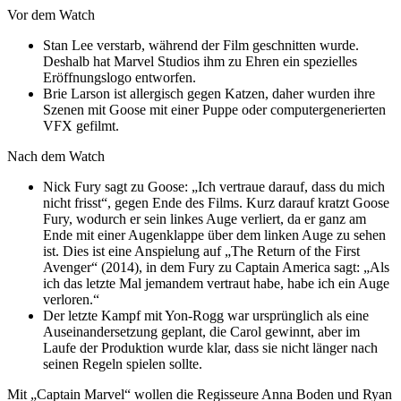
Vor dem Watch
Stan Lee verstarb, während der Film geschnitten wurde.
Deshalb hat Marvel Studios ihm zu Ehren ein spezielles
Eröffnungslogo entworfen.
Brie Larson ist allergisch gegen Katzen, daher wurden ihre
Szenen mit Goose mit einer Puppe oder computergenerierten
VFX gefilmt.
Nach dem Watch
Nick Fury sagt zu Goose: „Ich vertraue darauf, dass du mich
nicht frisst“, gegen Ende des Films. Kurz darauf kratzt Goose
Fury, wodurch er sein linkes Auge verliert, da er ganz am
Ende mit einer Augenklappe über dem linken Auge zu sehen
ist. Dies ist eine Anspielung auf „The Return of the First
Avenger“ (2014), in dem Fury zu Captain America sagt: „Als
ich das letzte Mal jemandem vertraut habe, habe ich ein Auge
verloren.“
Der letzte Kampf mit Yon-Rogg war ursprünglich als eine
Auseinandersetzung geplant, die Carol gewinnt, aber im
Laufe der Produktion wurde klar, dass sie nicht länger nach
seinen Regeln spielen sollte.
Mit „Captain Marvel“ wollen die Regisseure Anna Boden und Ryan