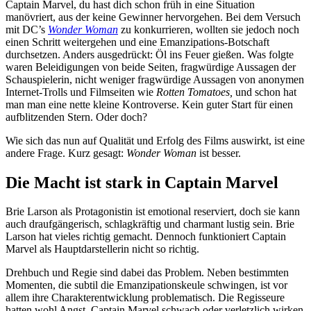
Captain Marvel, du hast dich schon früh in eine Situation
manövriert, aus der keine Gewinner hervorgehen. Bei dem Versuch
mit DC’s
Wonder Woman
zu konkurrieren, wollten sie jedoch noch
einen Schritt weitergehen und eine Emanzipations-Botschaft
durchsetzen. Anders ausgedrückt: Öl ins Feuer gießen. Was folgte
waren Beleidigungen von beide Seiten, fragwürdige Aussagen der
Schauspielerin, nicht weniger fragwürdige Aussagen von anonymen
Internet-Trolls und Filmseiten wie
Rotten Tomatoes,
und schon hat
man man eine nette kleine Kontroverse. Kein guter Start für einen
aufblitzenden Stern. Oder doch?
Wie sich das nun auf Qualität und Erfolg des Films auswirkt, ist eine
andere Frage. Kurz gesagt:
Wonder Woman
ist besser.
Die Macht ist stark in Captain Marvel
Brie Larson als Protagonistin ist emotional reserviert, doch sie kann
auch draufgängerisch, schlagkräftig und charmant lustig sein. Brie
Larson hat vieles richtig gemacht. Dennoch funktioniert Captain
Marvel als Hauptdarstellerin nicht so richtig.
Drehbuch und Regie sind dabei das Problem. Neben bestimmten
Momenten, die subtil die Emanzipationskeule schwingen, ist vor
allem ihre Charakterentwicklung problematisch. Die Regisseure
hatten wohl Angst, Captain Marvel schwach oder verletzlich wirken