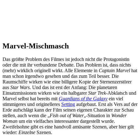
Marvel-Mischmasch
Das größte Problem des Filmes ist jedoch nicht die Protagonistin
oder die mit ihr verbundene Debatte. Das Problem ist, dass nichts
(mehr) wirklich originell wirkt. Alle Elemente in
Captain Marvel
hat
man schon irgendwo gesehen und das zum Teil besser. Die
Raumschiffe wirken wie eine billigere Kopie der Sternenzerstörer
aus
Star Wars
. Und das ist erst der Anfang: Die planetaren
Einsatzmissionen wirken wie ein halbgarer
Star Trek-
Abklatsch und
Marvel selbst hat bereits mit
Guardians of the Galaxy
ein viel
stimmigeres und originelleres
Setting
aufgebaut. Erst als Vers auf der
Erde aufschlägt kann der Film seinen eigenen Charakter zur Schau
stellen, auch wenn die „
Fish out of Water
„-Situation in
Wonder
Woman
um ein vielfaches interessanter dargestellt wurde.
Zweifelsohne gibt es eine handvoll amüsante Szenen, aber hier gilt
wieder:
Einzelne
Szenen.