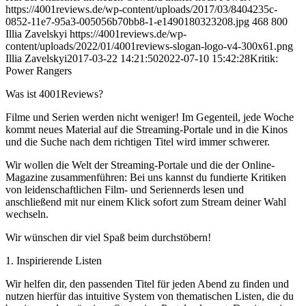
https://4001reviews.de/wp-content/uploads/2017/03/8404235c-
0852-11e7-95a3-005056b70bb8-1-e1490180323208.jpg
468
800
Illia Zavelskyi
https://4001reviews.de/wp-
content/uploads/2022/01/4001reviews-slogan-logo-v4-300x61.png
Illia Zavelskyi
2017-03-22 14:21:50
2022-07-10 15:42:28
Kritik:
Power Rangers
Was ist 4001Reviews?
Filme und Serien werden nicht weniger! Im Gegenteil, jede Woche
kommt neues Material auf die Streaming-Portale und in die Kinos
und die Suche nach dem richtigen Titel wird immer schwerer.
Wir wollen die Welt der Streaming-Portale und die der Online-
Magazine zusammenführen: Bei uns kannst du fundierte Kritiken
von leidenschaftlichen Film- und Seriennerds lesen und
anschließend mit nur einem Klick sofort zum Stream deiner Wahl
wechseln.
Wir wünschen dir viel Spaß beim durchstöbern!
1. Inspirierende Listen
Wir helfen dir, den passenden Titel für jeden Abend zu finden und
nutzen hierfür das intuitive System von thematischen Listen, die du