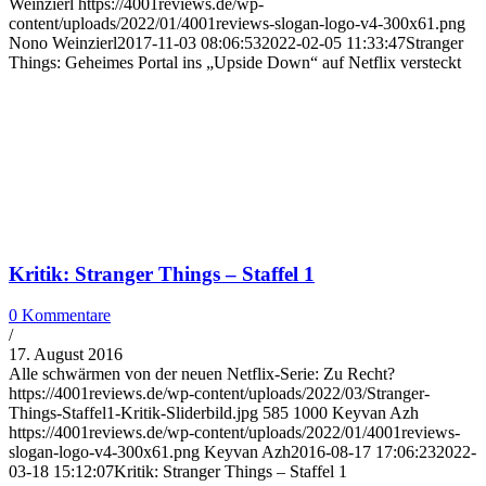
Weinzierl
https://4001reviews.de/wp-
content/uploads/2022/01/4001reviews-slogan-logo-v4-300x61.png
Nono Weinzierl
2017-11-03 08:06:53
2022-02-05 11:33:47
Stranger
Things: Geheimes Portal ins „Upside Down“ auf Netflix versteckt
Kritik: Stranger Things – Staffel 1
0 Kommentare
/
17. August 2016
Alle schwärmen von der neuen Netflix-Serie: Zu Recht?
https://4001reviews.de/wp-content/uploads/2022/03/Stranger-
Things-Staffel1-Kritik-Sliderbild.jpg
585
1000
Keyvan Azh
https://4001reviews.de/wp-content/uploads/2022/01/4001reviews-
slogan-logo-v4-300x61.png
Keyvan Azh
2016-08-17 17:06:23
2022-
03-18 15:12:07
Kritik: Stranger Things – Staffel 1