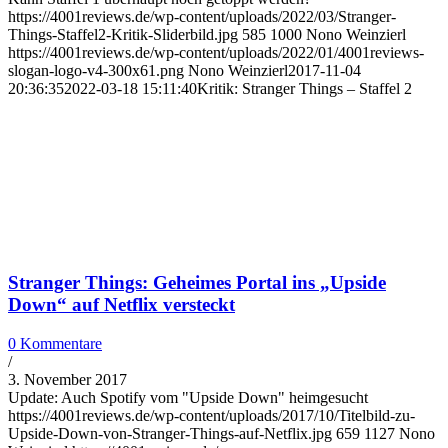
https://4001reviews.de/wp-content/uploads/2022/03/Stranger-
Things-Staffel2-Kritik-Sliderbild.jpg
585
1000
Nono Weinzierl
https://4001reviews.de/wp-content/uploads/2022/01/4001reviews-
slogan-logo-v4-300x61.png
Nono Weinzierl
2017-11-04
20:36:35
2022-03-18 15:11:40
Kritik: Stranger Things – Staffel 2
Stranger Things: Geheimes Portal ins „Upside
Down“ auf Netflix versteckt
0 Kommentare
/
3. November 2017
Update: Auch Spotify vom "Upside Down" heimgesucht
https://4001reviews.de/wp-content/uploads/2017/10/Titelbild-zu-
Upside-Down-von-Stranger-Things-auf-Netflix.jpg
659
1127
Nono