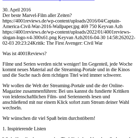
30. April 2016
Der beste Marvel-Film aller Zeiten?
https://4001reviews.de/wp-content/uploads/2016/04/Captain-
America-Civil-War-2016-Wallpaper.jpg
469
750
Keyvan Azh
https://4001reviews.de/wp-content/uploads/2022/01/4001reviews-
slogan-logo-v4-300x61.png
Keyvan Azh
2016-04-30 14:58:26
2022-
02-03 20:23:24
Kritik: The First Avenger: Civil War
Was ist 4001Reviews?
Filme und Serien werden nicht weniger! Im Gegenteil, jede Woche
kommt neues Material auf die Streaming-Portale und in die Kinos
und die Suche nach dem richtigen Titel wird immer schwerer.
Wir wollen die Welt der Streaming-Portale und die der Online-
Magazine zusammenführen: Bei uns kannst du fundierte Kritiken
von leidenschaftlichen Film- und Seriennerds lesen und
anschließend mit nur einem Klick sofort zum Stream deiner Wahl
wechseln.
Wir wünschen dir viel Spaß beim durchstöbern!
1. Inspirierende Listen