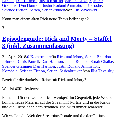
Parnell
,
Dan Harmon
,
Justin Roiland
,
Sarah Chalke
,
Spencer
Grammer
Dan Harmon
,
Justin Roiland
Animation
,
Komödie
,
Science Fiction
,
Serien
,
Serienkritiken
/
von
Illia Zavelskyi
Kann man einem alten Rick neue Tricks beibringen?
3
Episodenguide: Rick and Morty – Staffel
3 (inkl. Zusammenfassung)
21. April 2018
/
0 Kommentare
/
in
Rick und Morty
,
Serien
Brandon
Johnson
,
Chris Parnell
,
Dan Harmon
,
Justin Roiland
,
Sarah Chalke
,
Spencer Grammer
Dan Harmon
,
Justin Roiland
Animation
,
Komödie
,
Science Fiction
,
Serien
,
Serienkritiken
/
von
Illia Zavelskyi
Bereit für die dunkelste Reise mit Rick und Morty?
Was ist 4001Reviews?
Filme und Serien werden nicht weniger! Im Gegenteil, jede Woche
kommt neues Material auf die Streaming-Portale und in die Kinos
und die Suche nach dem richtigen Titel wird immer schwerer.
Wir wollen die Welt der Streaming-Portale und die der Online-