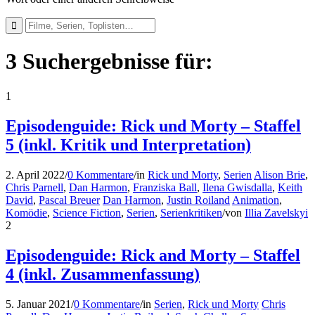
3 Suchergebnisse für:
1
Episodenguide: Rick und Morty – Staffel
5 (inkl. Kritik und Interpretation)
2. April 2022
/
0 Kommentare
/
in
Rick und Morty
,
Serien
Alison Brie
,
Chris Parnell
,
Dan Harmon
,
Franziska Ball
,
Ilena Gwisdalla
,
Keith
David
,
Pascal Breuer
Dan Harmon
,
Justin Roiland
Animation
,
Komödie
,
Science Fiction
,
Serien
,
Serienkritiken
/
von
Illia Zavelskyi
2
Episodenguide: Rick and Morty – Staffel
4 (inkl. Zusammenfassung)
5. Januar 2021
/
0 Kommentare
/
in
Serien
,
Rick und Morty
Chris