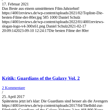
17. Februar 2021
Das Beste aus einem umstrittenen Film-Jahrzehnt!
https://4001reviews.de/wp-content/uploads/2021/02/Topliste-Die-
besten-Filme-der-80er.jpg
585
1000
Daniel Schulz
https://4001reviews.de/wp-content/uploads/2022/01/4001reviews-
slogan-logo-v4-300x61.png
Daniel Schulz
2021-02-17
20:09:14
2023-09-10 12:24:17
Die besten Filme der 80er
Kritik: Guardians of the Galaxy Vol. 2
2 Kommentare
/
25. April 2017
Spätestens jetzt ist's klar: Die Guardians sind besser als die Avengers
https://4001reviews.de/wp-content/uploads/2017/04/Titelbild-zur-
Filmkritik-Guardians-of-the-Galaxy-Volume-2.jpg
468
800
Nono