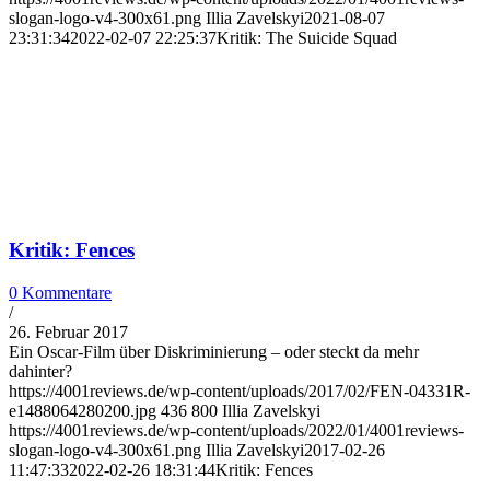
slogan-logo-v4-300x61.png
Illia Zavelskyi
2021-08-07
23:31:34
2022-02-07 22:25:37
Kritik: The Suicide Squad
Kritik: Fences
0 Kommentare
/
26. Februar 2017
Ein Oscar-Film über Diskriminierung – oder steckt da mehr
dahinter?
https://4001reviews.de/wp-content/uploads/2017/02/FEN-04331R-
e1488064280200.jpg
436
800
Illia Zavelskyi
https://4001reviews.de/wp-content/uploads/2022/01/4001reviews-
slogan-logo-v4-300x61.png
Illia Zavelskyi
2017-02-26
11:47:33
2022-02-26 18:31:44
Kritik: Fences