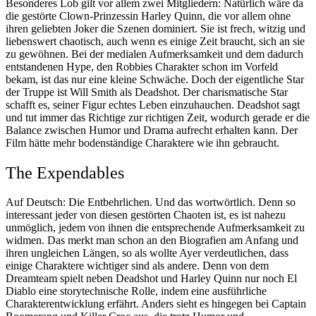
Besonderes Lob gilt vor allem zwei Mitgliedern: Natürlich wäre da
die gestörte Clown-Prinzessin Harley Quinn, die vor allem ohne
ihren geliebten Joker die Szenen dominiert. Sie ist frech, witzig und
liebenswert chaotisch, auch wenn es einige Zeit braucht, sich an sie
zu gewöhnen. Bei der medialen Aufmerksamkeit und dem dadurch
entstandenen Hype, den Robbies Charakter schon im Vorfeld
bekam, ist das nur eine kleine Schwäche. Doch der eigentliche Star
der Truppe ist Will Smith als Deadshot. Der charismatische Star
schafft es, seiner Figur echtes Leben einzuhauchen. Deadshot sagt
und tut immer das Richtige zur richtigen Zeit, wodurch gerade er die
Balance zwischen Humor und Drama aufrecht erhalten kann. Der
Film hätte mehr bodenständige Charaktere wie ihn gebraucht.
The Expendables
Auf Deutsch: Die Entbehrlichen. Und das wortwörtlich. Denn so
interessant jeder von diesen gestörten Chaoten ist, es ist nahezu
unmöglich, jedem von ihnen die entsprechende Aufmerksamkeit zu
widmen. Das merkt man schon an den Biografien am Anfang und
ihren ungleichen Längen, so als wollte Ayer verdeutlichen, dass
einige Charaktere wichtiger sind als andere. Denn von dem
Dreamteam spielt neben Deadshot und Harley Quinn nur noch El
Diablo eine storytechnische Rolle, indem eine ausführliche
Charakterentwicklung erfährt. Anders sieht es hingegen bei Captain