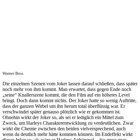
Warner Bros.
Die einzelnen Szenen vom Joker lassen darauf schließen, dass später
noch mehr von ihm kommt. Man erwartet, dass gegen Ende noch
„seine“ Knallerszene kommt, die den Film auf ein höheres Level
bringt. Doch dann kommt nichts. Der Joker hatte so wenig Auftritte,
dass der ganzen Wirbel um ihn herum total überflüssig war. Er
verschwindet später genauso plötzlich wie er gekommen ist.
Ohnehin wirkt der Joker so, als sei er lediglich ein Mittel zum
Zweck, um Harleys Charakterentwicklung zu verdeutlichen. Zwar
wirkt die Chemie zwischen den beiden vielversprechend, auch
wenn da deutlich mehr hätte kommen können. Im Endeffekt wirkt
dieser Joker so, als wäre er Harleys Anhängsel – das muss man