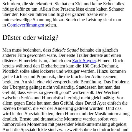
Schurken, die sie rekrutiert. Sie hat ein Ziel und keine Scheu alles
nötige dafür zu tun. Allein ihre Präsenz lässt einen kalten Schauer
über den Rücken fahren und fügt der ganzen Szene eine
unterschwellige Spannung hinzu. Solch eine Leistung sieht man
in
Comicverfilmungen
selten.
Düster oder witzig?
Man muss bedenken, dass
Suicide Squad
beinahe ein gänzlich
anderer Film geworden wäre. Der erste Trailer deutete auf einen
düsteres Filmerlebnis an, ähnlich den
Zack Snyder
-Filmen. Doch
bereits während den Dreharbeiten kam die 180 Grad-Drehung.
Plötzlich sollte alles lockerer und witziger werden. Hinzu kommen
grelle Lichter und Popmusik, die die brachialen Actionszenen
begleiten. An sich eine vielversprechende Bemühung. Das Problem:
der Übergang gelingt nicht vollständig. Stattdessen hat man das
Gefühl, dass vieles zu gewollt „cool“ wirken soll. Der Wechsel
zwischen Seriös und Humoristisch erfolgt nicht gleichmäßig. Vor
allem gegen Ende hat man das Gefühl, dass David Ayer einfach die
Szenen benutzt, die vor der Änderung gedreht wurden. Und das
wird in den Spezialeffekten, dem Humor und der Musikuntermalung
deutlich. Ernste und dramatische Momente werden sofort von
humorvollen Momenten mit passender Musikuntermalung abgelöst.
Auch die Spezialeffekte sind zwar zweifelsohne beeindruckend und