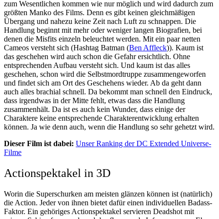
zum Wesentlichen kommen wie nur möglich und wird dadurch zum
größten Manko des Films. Denn es gibt keinen gleichmäßigen
Übergang und nahezu keine Zeit nach Luft zu schnappen. Die
Handlung beginnt mit mehr oder weniger langen Biografien, bei
denen die Misfits einzeln beleuchtet werden. Mit ein paar netten
Cameos versteht sich (Hashtag Batman (
Ben Affleck
)). Kaum ist
das geschehen wird auch schon die Gefahr ersichtlich. Ohne
entsprechenden Aufbau versteht sich. Und kaum ist das alles
geschehen, schon wird die Selbstmordtruppe zusammengeworfen
und findet sich am Ort des Geschehens wieder. Ab da geht dann
auch alles brachial schnell. Da bekommt man schnell den Eindruck,
dass irgendwas in der Mitte fehlt, etwas dass die Handlung
zusammenhält. Da ist es auch kein Wunder, dass einige der
Charaktere keine entsprechende Charakterentwicklung erhalten
können. Ja wie denn auch, wenn die Handlung so sehr gehetzt wird.
Dieser Film ist dabei:
Unser Ranking der DC Extended Universe-
Filme
Actionspektakel in 3D
Worin die Superschurken am meisten glänzen können ist (natürlich)
die Action. Jeder von ihnen bietet dafür einen individuellen Badass-
Faktor. Ein gehöriges Actionspektakel servieren Deadshot mit