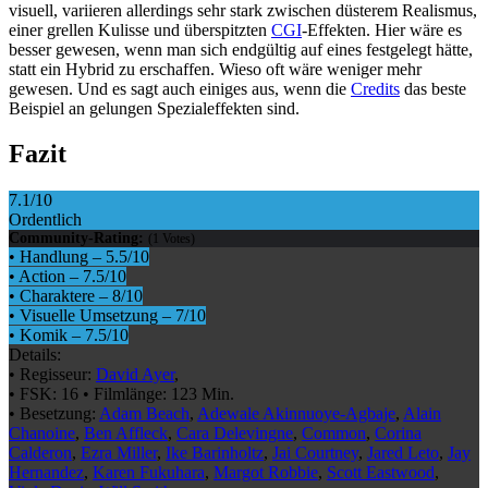
visuell, variieren allerdings sehr stark zwischen düsterem Realismus,
einer grellen Kulisse und überspitzten
CGI
-Effekten. Hier wäre es
besser gewesen, wenn man sich endgültig auf eines festgelegt hätte,
statt ein Hybrid zu erschaffen. Wieso oft wäre weniger mehr
gewesen. Und es sagt auch einiges aus, wenn die
Credits
das beste
Beispiel an gelungen Spezialeffekten sind.
Fazit
7.1
/10
Ordentlich
Community-Rating:
(
1
Votes)
•
Handlung
–
5.5
/10
•
Action
–
7.5
/10
•
Charaktere
–
8
/10
•
Visuelle Umsetzung
–
7
/10
•
Komik
–
7.5
/10
Details:
•
Regisseur:
David Ayer
,
•
FSK:
16
•
Filmlänge:
123 Min.
•
Besetzung:
Adam Beach
,
Adewale Akinnuoye-Agbaje
,
Alain
Chanoine
,
Ben Affleck
,
Cara Delevingne
,
Common
,
Corina
Calderon
,
Ezra Miller
,
Ike Barinholtz
,
Jai Courtney
,
Jared Leto
,
Jay
Hernandez
,
Karen Fukuhara
,
Margot Robbie
,
Scott Eastwood
,