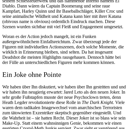
seinem Schiessfeuerwerk und das flammende Inferno namens El
Diablo. Dann wären da Captain Boomerang und seine raue
Kampfart, Harley Quinn und ihr Baseballschläger, Killer Croc und
seine animalische Wildheit und Katana kann hier mit ihrer Katana
(obivous name is obvious) ordentlich Eindruck machen. Diese
Szenen wurden sichtbar mit viel Fleiß und Engagement umgesetzt.
Woran es der Action jedoch mangelt, ist ein Funken
außergewöhnlichem Einfallsreichtum. Zwar überzeugt jede der
Figuren mit individuellen Actionszenen, doch solche Momente, die
wirklich in Erinnerung bleiben, sind selten. Da hat insgesamt
Deadshot die meisten Highlights rausgehauen. Dennoch hätte bei
der Fülle an unterschiedlichen Figuren mehr kommen können.
Ein Joke ohne Pointe
Wir haben über Ihn diskutiert, wir haben über Ihn gestritten und und
wir haben ihn neugierig erwartet: Jared Leto als den neuen Joker. In
sehr große Fußstapfen musste der neue Psychoclown treten, denn
Heath Legder revolutionierte diese Rolle in
The Dark Knight.
Viele
waren dem radikalen Imagewechsel vom anarchischen Terroristen
zum tätowierten Exzentriker skeptisch gegenüber eingestellt. Und
die Wahrheit ist – sie hatten Recht. Dieser Joker ist so blass wie sein
Make-Up. Statt einem wahnsinnigen Genie, bekommen wir einen
gestörten Crystal-Meth Junkie serviert. Zwar sieht er verstörend aus,