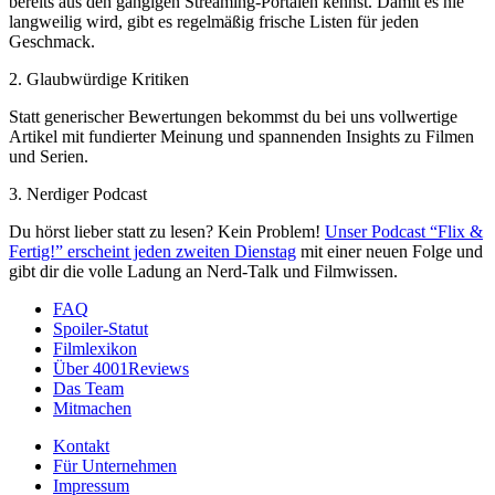
bereits aus den gängigen Streaming-Portalen kennst. Damit es nie
langweilig wird, gibt es regelmäßig frische Listen für jeden
Geschmack.
2. Glaubwürdige Kritiken
Statt generischer Bewertungen bekommst du bei uns vollwertige
Artikel mit fundierter Meinung und spannenden Insights zu Filmen
und Serien.
3. Nerdiger Podcast
Du hörst lieber statt zu lesen? Kein Problem!
Unser Podcast “Flix &
Fertig!” erscheint jeden zweiten Dienstag
mit einer neuen Folge und
gibt dir die volle Ladung an Nerd-Talk und Filmwissen.
FAQ
Spoiler-Statut
Filmlexikon
Über 4001Reviews
Das Team
Mitmachen
Kontakt
Für Unternehmen
Impressum