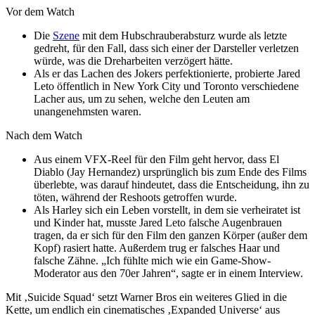
Vor dem Watch
Die
Szene
mit dem Hubschrauberabsturz wurde als letzte
gedreht, für den Fall, dass sich einer der Darsteller verletzen
würde, was die Dreharbeiten verzögert hätte.
Als er das Lachen des Jokers perfektionierte, probierte Jared
Leto öffentlich in New York City und Toronto verschiedene
Lacher aus, um zu sehen, welche den Leuten am
unangenehmsten waren.
Nach dem Watch
Aus einem VFX-Reel für den Film geht hervor, dass El
Diablo (Jay Hernandez) ursprünglich bis zum Ende des Films
überlebte, was darauf hindeutet, dass die Entscheidung, ihn zu
töten, während der Reshoots getroffen wurde.
Als Harley sich ein Leben vorstellt, in dem sie verheiratet ist
und Kinder hat, musste Jared Leto falsche Augenbrauen
tragen, da er sich für den Film den ganzen Körper (außer dem
Kopf) rasiert hatte. Außerdem trug er falsches Haar und
falsche Zähne. „Ich fühlte mich wie ein Game-Show-
Moderator aus den 70er Jahren“, sagte er in einem Interview.
Mit ‚Suicide Squad‘ setzt Warner Bros ein weiteres Glied in die
Kette, um endlich ein cinematisches ‚Expanded Universe‘ aus