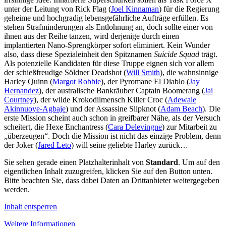
unter der Leitung von Rick Flag (
Joel Kinnaman
) für die Regierung
geheime und hochgradig lebensgefährliche Aufträge erfüllen. Es
stehen Strafminderungen als Entlohnung an, doch sollte einer von
ihnen aus der Reihe tanzen, wird derjenige durch einen
implantierten Nano-Sprengkörper sofort eliminiert. Kein Wunder
also, dass diese Spezialeinheit den Spitznamen
Suicide Squad
trägt.
Als potenzielle Kandidaten für diese Truppe eignen sich vor allem
der schießfreudige Söldner Deadshot (
Will Smith
), die wahnsinnige
Harley Quinn (
Margot Robbie
), der Pyromane El Diablo (
Jay
Hernandez
), der australische Bankräuber Captain Boomerang (
Jai
Courtney
), der wilde Krokodilmensch Killer Croc (
Adewale
Akinnuoye-Agbaje
) und der Assassine Slipknot (
Adam Beach
). Die
erste Mission scheint auch schon in greifbarer Nähe, als der Versuch
scheitert, die Hexe Enchantress (
Cara Delevingne
) zur Mitarbeit zu
„überzeugen“. Doch die Mission ist nicht das einzige Problem, denn
der Joker (
Jared Leto
) will seine geliebte Harley zurück…
Sie sehen gerade einen Platzhalterinhalt von
Standard
. Um auf den
eigentlichen Inhalt zuzugreifen, klicken Sie auf den Button unten.
Bitte beachten Sie, dass dabei Daten an Drittanbieter weitergegeben
werden.
Inhalt entsperren
Weitere Informationen