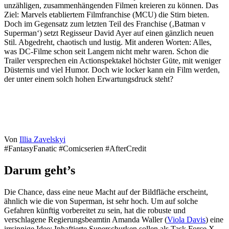
unzähligen, zusammenhängenden Filmen kreieren zu können. Das
Ziel: Marvels etabliertem Filmfranchise (MCU) die Stirn bieten.
Doch im Gegensatz zum letzten Teil des Franchise (‚Batman v
Superman‘) setzt Regisseur David Ayer auf einen gänzlich neuen
Stil. Abgedreht, chaotisch und lustig. Mit anderen Worten: Alles,
was DC-Filme schon seit Langem nicht mehr waren. Schon die
Trailer versprechen ein Actionspektakel höchster Güte, mit weniger
Düsternis und viel Humor. Doch wie locker kann ein Film werden,
der unter einem solch hohen Erwartungsdruck steht?
Von
Illia Zavelskyi
#FantasyFanatic #Comicserien #AfterCredit
Darum geht’s
Die Chance, dass eine neue Macht auf der Bildfläche erscheint,
ähnlich wie die von Superman, ist sehr hoch. Um auf solche
Gefahren künftig vorbereitet zu sein, hat die robuste und
verschlagene Regierungsbeamtin Amanda Waller (
Viola Davis
) eine
irrsinnige Idee: Inhaftierte Superschurken sollen als Task Force X