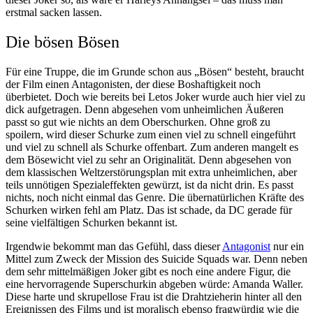
erstmal sacken lassen.
Die bösen Bösen
Für eine Truppe, die im Grunde schon aus „Bösen“ besteht, braucht
der Film einen Antagonisten, der diese Boshaftigkeit noch
überbietet. Doch wie bereits bei Letos Joker wurde auch hier viel zu
dick aufgetragen. Denn abgesehen vom unheimlichen Äußeren
passt so gut wie nichts an dem Oberschurken. Ohne groß zu
spoilern, wird dieser Schurke zum einen viel zu schnell eingeführt
und viel zu schnell als Schurke offenbart. Zum anderen mangelt es
dem Bösewicht viel zu sehr an Originalität. Denn abgesehen von
dem klassischen Weltzerstörungsplan mit extra unheimlichen, aber
teils unnötigen Spezialeffekten gewürzt, ist da nicht drin. Es passt
nichts, noch nicht einmal das Genre. Die übernatürlichen Kräfte des
Schurken wirken fehl am Platz. Das ist schade, da DC gerade für
seine vielfältigen Schurken bekannt ist.
Irgendwie bekommt man das Gefühl, dass dieser
Antagonist
nur ein
Mittel zum Zweck der Mission des Suicide Squads war. Denn neben
dem sehr mittelmäßigen Joker gibt es noch eine andere Figur, die
eine hervorragende Superschurkin abgeben würde: Amanda Waller.
Diese harte und skrupellose Frau ist die Drahtzieherin hinter all den
Ereignissen des Films und ist moralisch ebenso fragwürdig wie die