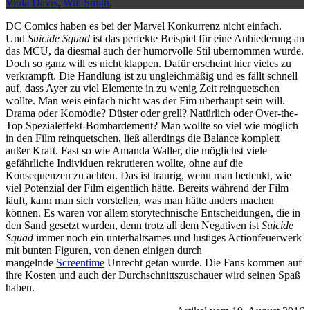
Viola Davis
,
Will Smith
,
DC Comics haben es bei der Marvel Konkurrenz nicht einfach.
Und
Suicide Squad
ist das perfekte Beispiel für eine Anbiederung an
das MCU, da diesmal auch der humorvolle Stil übernommen wurde.
Doch so ganz will es nicht klappen. Dafür erscheint hier vieles zu
verkrampft. Die Handlung ist zu ungleichmäßig und es fällt schnell
auf, dass Ayer zu viel Elemente in zu wenig Zeit reinquetschen
wollte. Man weis einfach nicht was der Fim überhaupt sein will.
Drama oder Komödie? Düster oder grell? Natürlich oder Over-the-
Top Spezialeffekt-Bombardement? Man wollte so viel wie möglich
in den Film reinquetschen, ließ allerdings die Balance komplett
außer Kraft. Fast so wie Amanda Waller, die möglichst viele
gefährliche Individuen rekrutieren wollte, ohne auf die
Konsequenzen zu achten. Das ist traurig, wenn man bedenkt, wie
viel Potenzial der Film eigentlich hätte. Bereits während der Film
läuft, kann man sich vorstellen, was man hätte anders machen
können. Es waren vor allem storytechnische Entscheidungen, die in
den Sand gesetzt wurden, denn trotz all dem Negativen ist
Suicide
Squad
immer noch ein unterhaltsames und lustiges Actionfeuerwerk
mit bunten Figuren, von denen einigen durch
mangelnde
Screentime
Unrecht getan wurde. Die Fans kommen auf
ihre Kosten und auch der Durchschnittszuschauer wird seinen Spaß
haben.