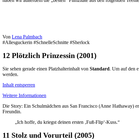
haben wir außerdem die „besten“ Filmzitate aus den folgenden Teeni
Von
Lena Palmbach
#Allesguckerin #SchnelleSchnitte #Sherlock
12
Plötzlich Prinzessin (2001)
Sie sehen gerade einen Platzhalterinhalt von
Standard
. Um auf den ei
werden.
Inhalt entsperren
Weitere Informationen
Die Story: Ein Schulmädchen aus San Francisco (Anne Hathaway) erfäh
Freundin.
„Ich hoffe, du kriegst deinen ersten ‚Fuß-Flip‘-Kuss.“
11
Stolz und Vorurteil (2005)