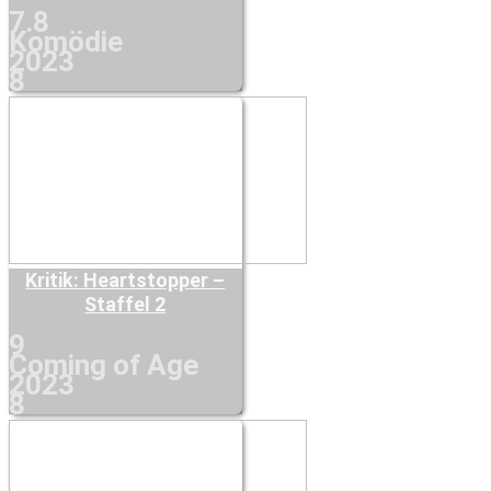
7.8
Komödie
2023
8
Kritik: Heartstopper –
Staffel 2
9
Coming of Age
2023
8