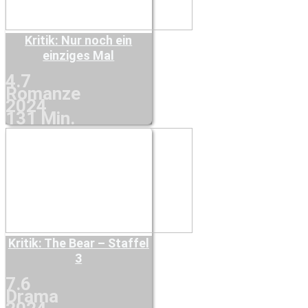
Kritik: Nur noch ein
einziges Mal
4.7
Romanze
2024
131 Min.
Kritik: The Bear – Staffel
3
7.6
Drama