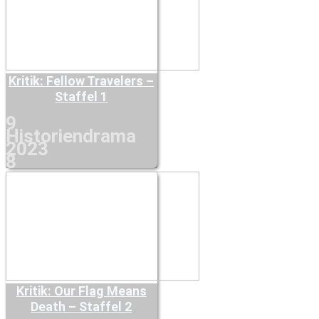
Kritik: Fellow Travelers –
Staffel 1
9
Historiendrama
2023
8
Kritik: Our Flag Means
Death – Staffel 2