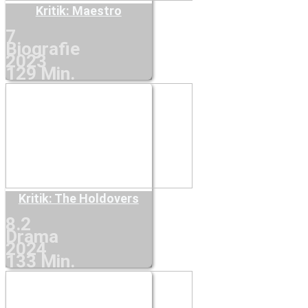
Kritik: Maestro
7
Biografie
2023
129 Min.
Kritik: The Holdovers
8.2
Drama
2024
133 Min.