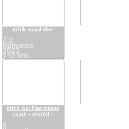
Kritik: Royal Blue
7.2
Romanze
2023
112 Min.
Kritik: Our Flag means
Death – Staffel 1
9