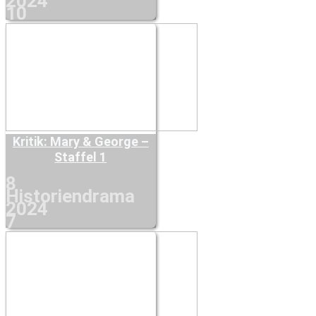
2024
10
Kritik: Mary & George –
Staffel 1
8
Historiendrama
2024
7