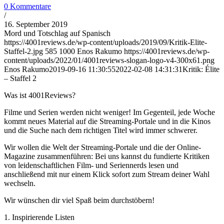
0 Kommentare
/
16. September 2019
Mord und Totschlag auf Spanisch
https://4001reviews.de/wp-content/uploads/2019/09/Kritik-Elite-
Staffel-2.jpg
585
1000
Enos Rakumo
https://4001reviews.de/wp-
content/uploads/2022/01/4001reviews-slogan-logo-v4-300x61.png
Enos Rakumo
2019-09-16 11:30:55
2022-02-08 14:31:31
Kritik: Élite
– Staffel 2
Was ist 4001Reviews?
Filme und Serien werden nicht weniger! Im Gegenteil, jede Woche
kommt neues Material auf die Streaming-Portale und in die Kinos
und die Suche nach dem richtigen Titel wird immer schwerer.
Wir wollen die Welt der Streaming-Portale und die der Online-
Magazine zusammenführen: Bei uns kannst du fundierte Kritiken
von leidenschaftlichen Film- und Seriennerds lesen und
anschließend mit nur einem Klick sofort zum Stream deiner Wahl
wechseln.
Wir wünschen dir viel Spaß beim durchstöbern!
1. Inspirierende Listen