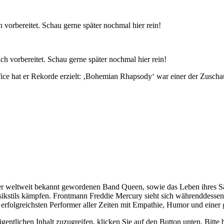
vorbereitet. Schau gerne später nochmal hier rein!
 vorbereitet. Schau gerne später nochmal hier rein!
fice hat er Rekorde erzielt: ‚Bohemian Rhapsody‘ war einer der Zuscha
r weltweit bekannt gewordenen Band Queen, sowie das Leben ihres S
sikstils kämpfen. Frontmann Freddie Mercury sieht sich währenddesse
r erfolgreichsten Performer aller Zeiten mit Empathie, Humor und eine
gentlichen Inhalt zuzugreifen, klicken Sie auf den Button unten. Bitte