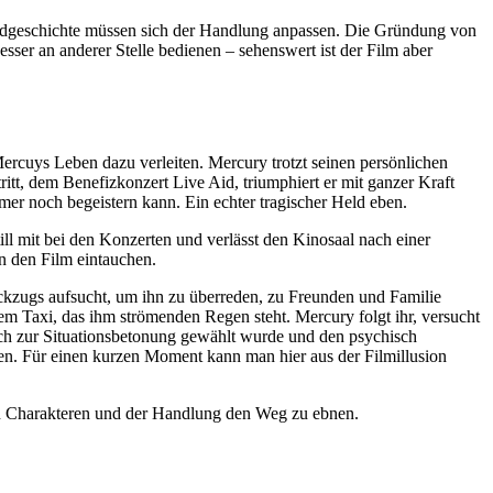
andgeschichte müssen sich der Handlung anpassen. Die Gründung von
ser an anderer Stelle bedienen – sehenswert ist der Film aber
rcuys Leben dazu verleiten. Mercury trotzt seinen persönlichen
tritt, dem Benefizkonzert Live Aid, triumphiert er mit ganzer Kraft
mer noch begeistern kann. Ein echter tragischer Held eben.
ll mit bei den Konzerten und verlässt den Kinosaal nach einer
n den Film eintauchen.
ückzugs aufsucht, um ihn zu überreden, zu Freunden und Familie
em Taxi, das ihm strömenden Regen steht. Mercury folgt ihr, versucht
lich zur Situationsbetonung gewählt wurde und den psychisch
eben. Für einen kurzen Moment kann man hier aus der Filmillusion
den Charakteren und der Handlung den Weg zu ebnen.