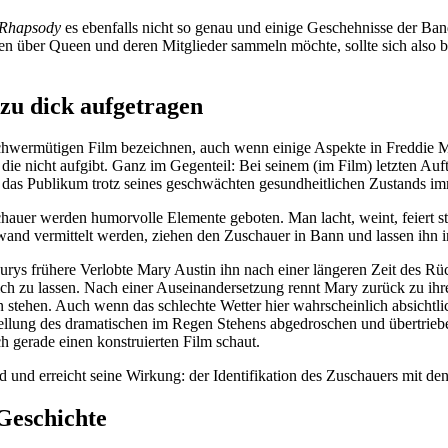
Rhapsody
es ebenfalls nicht so genau und einige Geschehnisse der B
über Queen und deren Mitglieder sammeln möchte, sollte sich also bes
zu dick aufgetragen
schwermütigen Film bezeichnen, auch wenn einige Aspekte in Freddie Me
 die nicht aufgibt. Ganz im Gegenteil: Bei seinem (im Film) letzten Auf
er das Publikum trotz seines geschwächten gesundheitlichen Zustands im
auer werden humorvolle Elemente geboten. Man lacht, weint, feiert sti
wand vermittelt werden, ziehen den Zuschauer in Bann und lassen ihn i
curys frühere Verlobte Mary Austin ihn nach einer längeren Zeit des R
ich zu lassen. Nach einer Auseinandersetzung rennt Mary zurück zu ihr
n stehen. Auch wenn das schlechte Wetter hier wahrscheinlich absicht
arstellung des dramatischen im Regen Stehens abgedroschen und übertri
 gerade einen konstruierten Film schaut.
nd und erreicht seine Wirkung: der Identifikation des Zuschauers mit 
Geschichte