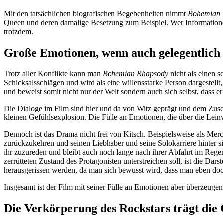
Mit den tatsächlichen biografischen Begebenheiten nimmt
Bohemian 
Queen und deren damalige Besetzung zum Beispiel. Wer Informationen 
trotzdem.
Große Emotionen, wenn auch gelegentlich 
Trotz aller Konflikte kann man
Bohemian Rhapsody
nicht als einen 
Schicksalsschlägen und wird als eine willensstarke Person dargestellt,
und beweist somit nicht nur der Welt sondern auch sich selbst, dass 
Die Dialoge im Film sind hier und da von Witz geprägt und dem Zusch
kleinen Gefühlsexplosion. Die Fülle an Emotionen, die über die Lein
Dennoch ist das Drama nicht frei von Kitsch. Beispielsweise als Mer
zurückzukehren und seinen Liebhaber und seine Solokarriere hinter s
ihr zuzureden und bleibt auch noch lange nach ihrer Abfahrt im Rege
zerrütteten Zustand des Protagonisten unterstreichen soll, ist die D
herausgerissen werden, da man sich bewusst wird, dass man eben doch
Insgesamt ist der Film mit seiner Fülle an Emotionen aber überzeuge
Die Verkörperung des Rockstars trägt die 