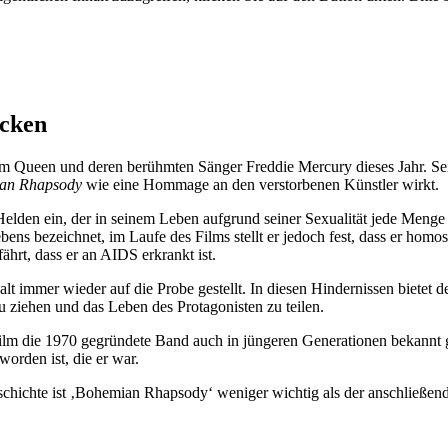
ücken
m Queen und deren berühmten Sänger Freddie Mercury dieses Jahr. S
an Rhapsody
wie eine Hommage an den verstorbenen Künstler wirkt.
 Helden ein, der in seinem Leben aufgrund seiner Sexualität jede Meng
s bezeichnet, im Laufe des Films stellt er jedoch fest, dass er homosex
rt, dass er an AIDS erkrankt ist.
lt immer wieder auf die Probe gestellt. In diesen Hindernissen bietet 
ziehen und das Leben des Protagonisten zu teilen.
er Film die 1970 gegründete Band auch in jüngeren Generationen bekan
orden ist, die er war.
schichte ist ‚Bohemian Rhapsody‘ weniger wichtig als der anschließ