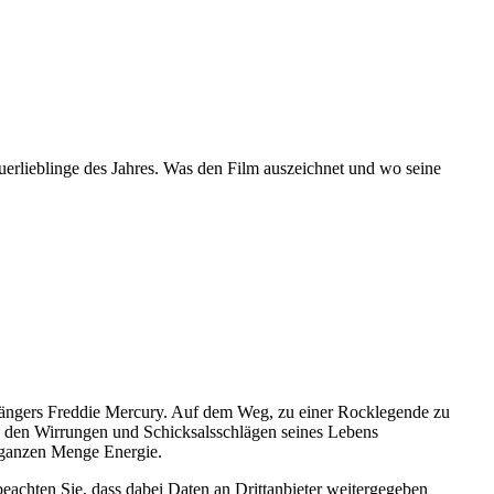
uerlieblinge des Jahres. Was den Film auszeichnet und wo seine
ängers Freddie Mercury. Auf dem Weg, zu einer Rocklegende zu
n den Wirrungen und Schicksalsschlägen seines Lebens
r ganzen Menge Energie.
 beachten Sie, dass dabei Daten an Drittanbieter weitergegeben