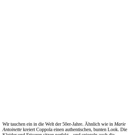
Wir tauchen ein in die Welt der 50er-Jahre. Ähnlich wie in
Marie
Antoinette
kreiert Coppola einen authentischen, bunten Look. Die
Kleider und Frisuren sitzen perfekt – und spiegeln auch die