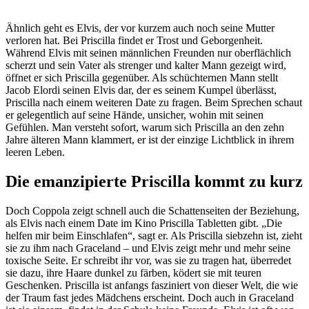
Ähnlich geht es Elvis, der vor kurzem auch noch seine Mutter
verloren hat. Bei Priscilla findet er Trost und Geborgenheit.
Während Elvis mit seinen männlichen Freunden nur oberflächlich
scherzt und sein Vater als strenger und kalter Mann gezeigt wird,
öffnet er sich Priscilla gegenüber. Als schüchternen Mann stellt
Jacob Elordi seinen Elvis dar, der es seinem Kumpel überlässt,
Priscilla nach einem weiteren Date zu fragen. Beim Sprechen schaut
er gelegentlich auf seine Hände, unsicher, wohin mit seinen
Gefühlen. Man versteht sofort, warum sich Priscilla an den zehn
Jahre älteren Mann klammert, er ist der einzige Lichtblick in ihrem
leeren Leben.
Die emanzipierte Priscilla kommt zu kurz
Doch Coppola zeigt schnell auch die Schattenseiten der Beziehung,
als Elvis nach einem Date im Kino Priscilla Tabletten gibt. „Die
helfen mir beim Einschlafen“, sagt er. Als Priscilla siebzehn ist, zieht
sie zu ihm nach Graceland – und Elvis zeigt mehr und mehr seine
toxische Seite. Er schreibt ihr vor, was sie zu tragen hat, überredet
sie dazu, ihre Haare dunkel zu färben, ködert sie mit teuren
Geschenken. Priscilla ist anfangs fasziniert von dieser Welt, die wie
der Traum fast jedes Mädchens erscheint. Doch auch in Graceland