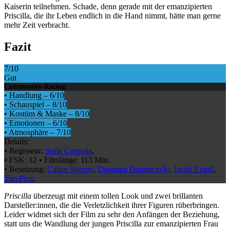
Kaiserin teilnehmen. Schade, denn gerade mit der emanzipierten
Priscilla, die ihr Leben endlich in die Hand nimmt, hätte man gerne
mehr Zeit verbracht.
Fazit
7
/10
Gut
Community-Rating:
•
Handlung
–
6
/10
•
Schauspiel
–
8
/10
•
Kostüm & Maske
–
8
/10
•
Emotionen
–
6
/10
•
Atmosphäre
–
7
/10
Details:
•
Regisseur:
Sofia Coppola
,
•
FSK:
12
•
Filmlänge:
113 Min.
•
Besetzung:
Cailee Spaeny
,
Dagmara Dominczyk:
,
Jacob Elordi
,
Tim Post
,
Priscilla
überzeugt mit einem tollen Look und zwei brillanten
Darsteller:innen, die die Verletzlichkeit ihrer Figuren rüberbringen.
Leider widmet sich der Film zu sehr den Anfängen der Beziehung,
statt uns die Wandlung der jungen Priscilla zur emanzipierten Frau