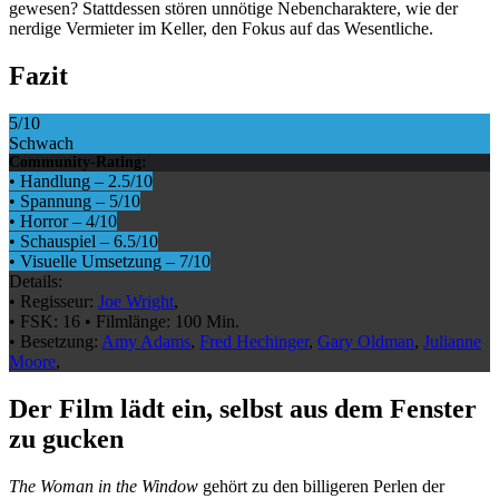
gewesen? Stattdessen stören unnötige Nebencharaktere, wie der
nerdige Vermieter im Keller, den Fokus auf das Wesentliche.
Fazit
5
/10
Schwach
Community-Rating:
•
Handlung
–
2.5
/10
•
Spannung
–
5
/10
•
Horror
–
4
/10
•
Schauspiel
–
6.5
/10
•
Visuelle Umsetzung
–
7
/10
Details:
•
Regisseur:
Joe Wright
,
•
FSK:
16
•
Filmlänge:
100 Min.
•
Besetzung:
Amy Adams
,
Fred Hechinger
,
Gary Oldman
,
Julianne
Moore
,
Der Film lädt ein, selbst aus dem Fenster
zu gucken
The Woman in the Window
gehört zu den billigeren Perlen der