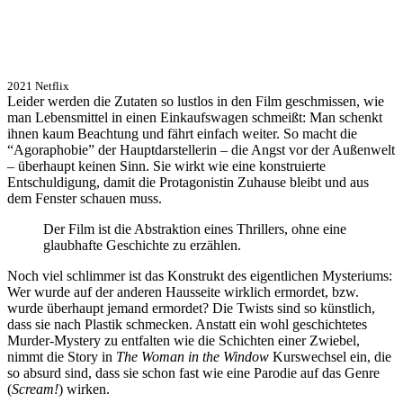
2021 Netflix
Leider werden die Zutaten so lustlos in den Film geschmissen, wie
man Lebensmittel in einen Einkaufswagen schmeißt: Man schenkt
ihnen kaum Beachtung und fährt einfach weiter. So macht die
“Agoraphobie” der Hauptdarstellerin – die Angst vor der Außenwelt
– überhaupt keinen Sinn. Sie wirkt wie eine konstruierte
Entschuldigung, damit die Protagonistin Zuhause bleibt und aus
dem Fenster schauen muss.
Der Film ist die Abstraktion eines Thrillers, ohne eine
glaubhafte Geschichte zu erzählen.
Noch viel schlimmer ist das Konstrukt des eigentlichen Mysteriums:
Wer wurde auf der anderen Hausseite wirklich ermordet, bzw.
wurde überhaupt jemand ermordet? Die Twists sind so künstlich,
dass sie nach Plastik schmecken. Anstatt ein wohl geschichtetes
Murder-Mystery zu entfalten wie die Schichten einer Zwiebel,
nimmt die Story in
The Woman in the Window
Kurswechsel ein, die
so absurd sind, dass sie schon fast wie eine Parodie auf das Genre
(
Scream!
) wirken.