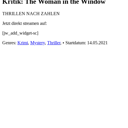
Kritik: The Woman in the Window
THRILLEN NACH ZAHLEN
Jetzt direkt streamen auf:
[jw_add_widget-sc]
Genres:
Krimi
,
Mystery
,
Thriller
,
•
Startdatum:
14.05.2021