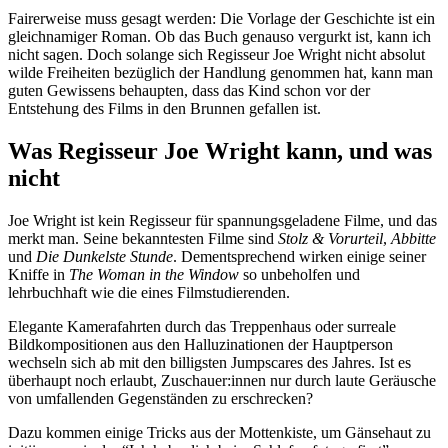
Fairerweise muss gesagt werden: Die Vorlage der Geschichte ist ein
gleichnamiger Roman. Ob das Buch genauso vergurkt ist, kann ich
nicht sagen. Doch solange sich Regisseur Joe Wright nicht absolut
wilde Freiheiten bezüglich der Handlung genommen hat, kann man
guten Gewissens behaupten, dass das Kind schon vor der
Entstehung des Films in den Brunnen gefallen ist.
Was Regisseur Joe Wright kann, und was
nicht
Joe Wright ist kein Regisseur für spannungsgeladene Filme, und das
merkt man. Seine bekanntesten Filme sind
Stolz & Vorurteil
,
Abbitte
und
Die Dunkelste Stunde
. Dementsprechend wirken einige seiner
Kniffe in
The Woman in the Window
so unbeholfen und
lehrbuchhaft wie die eines Filmstudierenden.
Elegante Kamerafahrten durch das Treppenhaus oder surreale
Bildkompositionen aus den Halluzinationen der Hauptperson
wechseln sich ab mit den billigsten Jumpscares des Jahres. Ist es
überhaupt noch erlaubt, Zuschauer:innen nur durch laute Geräusche
von umfallenden Gegenständen zu erschrecken?
Dazu kommen einige Tricks aus der Mottenkiste, um Gänsehaut zu