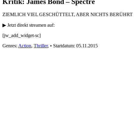
Kritik: James Bond – Spectre
ZIEMLICH VIEL GESCHÜTTELT, ABER NICHTS BERÜHRT
▶ Jetzt direkt streamen auf:
[jw_add_widget-sc]
Genres:
Action
,
Thriller
,
•
Startdatum:
05.11.2015