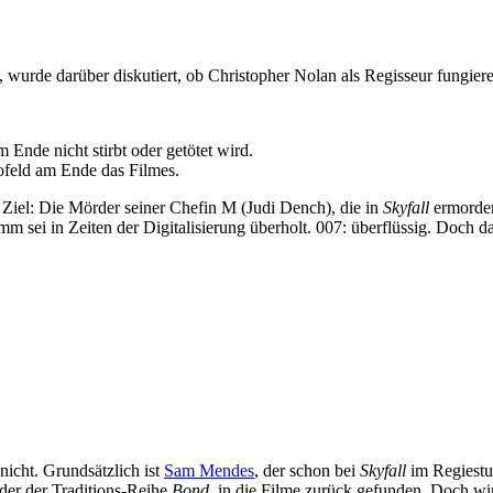
wurde darüber diskutiert, ob Christopher Nolan als Regisseur fungiere
Ende nicht stirbt oder getötet wird.
lofeld am Ende das Filmes.
 Ziel: Die Mörder seiner Chefin M (Judi Dench), die in
Skyfall
ermorder
m sei in Zeiten der Digitalisierung überholt. 007: überflüssig. Doch 
nicht. Grundsätzlich ist
Sam Mendes
, der schon bei
Skyfall
im Regiestu
der der Traditions-Reihe
Bond
,
in die Filme zurück gefunden. Doch wirk