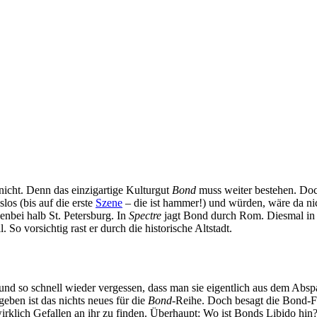
 nicht. Denn das einzigartige Kulturgut
Bond
muss weiter bestehen. Do
los (bis auf die erste
Szene
– die ist hammer!) und würden, wäre da ni
enbei halb St. Petersburg. In
Spectre
jagt Bond durch Rom. Diesmal in 
. So vorsichtig rast er durch die historische Altstadt.
z und so schnell wieder vergessen, dass man sie eigentlich aus dem A
geben ist das nichts neues für die
Bond
-Reihe. Doch besagt die Bond-Fo
wirklich Gefallen an ihr zu finden. Überhaupt: Wo ist Bonds Libido hi