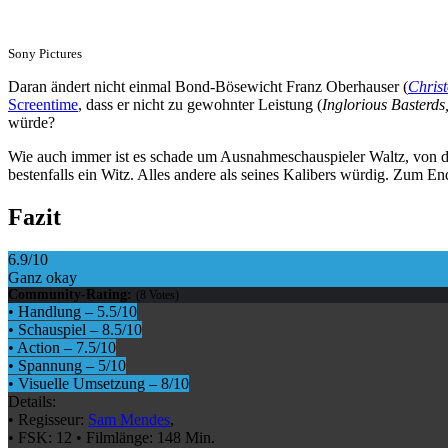
Sony Pictures
Daran ändert nicht einmal Bond-Bösewicht Franz Oberhauser (
Chris
Screentime
, dass er nicht zu gewohnter Leistung (
Inglorious Basterds
würde?
Wie auch immer ist es schade um Ausnahmeschauspieler Waltz, von de
bestenfalls ein Witz. Alles andere als seines Kalibers würdig. Zum E
Fazit
6.9
/10
Ganz okay
Community-Rating:
(
8
Votes)
•
Handlung
–
5.5
/10
•
Schauspiel
–
8.5
/10
•
Action
–
7.5
/10
•
Spannung
–
5
/10
•
Visuelle Umsetzung
–
8
/10
Details:
•
Regisseur:
Sam Mendes
,
•
FSK:
12
•
Filmlänge:
148 Min.