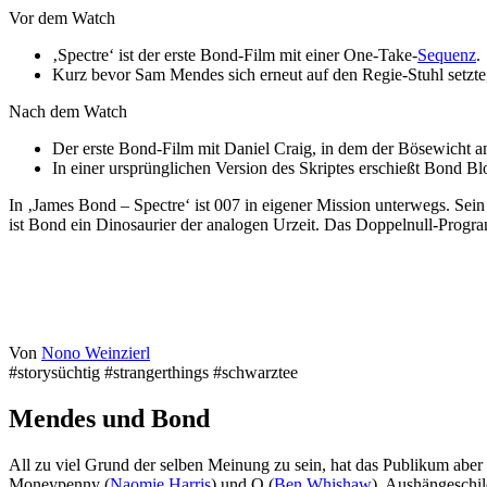
Vor dem Watch
‚Spectre‘ ist der erste Bond-Film mit einer One-Take-
Sequenz
.
Kurz bevor Sam Mendes sich erneut auf den Regie-Stuhl setzte, 
Nach dem Watch
Der erste Bond-Film mit Daniel Craig, in dem der Bösewicht am 
In einer ursprünglichen Version des Skriptes erschießt Bond B
In ‚James Bond – Spectre‘ ist 007 in eigener Mission unterwegs. Sein
ist Bond ein Dinosaurier der analogen Urzeit. Das Doppelnull-Program
Von
Nono Weinzierl
#storysüchtig #strangerthings #schwarztee
Mendes und Bond
All zu viel Grund der selben Meinung zu sein, hat das Publikum aber 
Moneypenny (
Naomie Harris
) und Q (
Ben Whishaw
), Aushängeschil