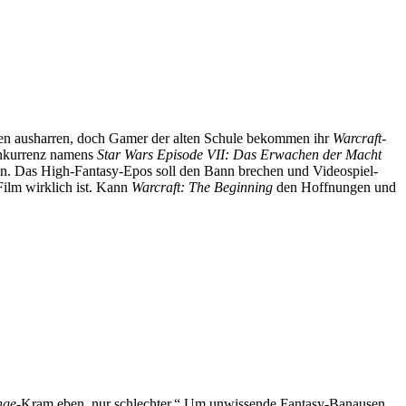
ten ausharren, doch Gamer der alten Schule bekommen ihr
Warcraft
-
onkurrenz namens
Star Wars Episode VII: Das Erwachen der Macht
ln. Das High-Fantasy-Epos soll den Bann brechen und Videospiel-
Film wirklich ist. Kann
Warcraft: The Beginning
den Hoffnungen und
nge
-Kram eben, nur schlechter.“ Um unwissende Fantasy-Banausen