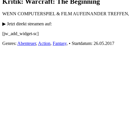
Kritik: Warcraft: The Beginning
WENN COMPUTERSPIEL & FILM AUFEINANDER TREFFEN,
▶ Jetzt direkt streamen auf:
[jw_add_widget-sc]
Genres:
Abenteuer
,
Action
,
Fantasy
,
•
Startdatum:
26.05.2017