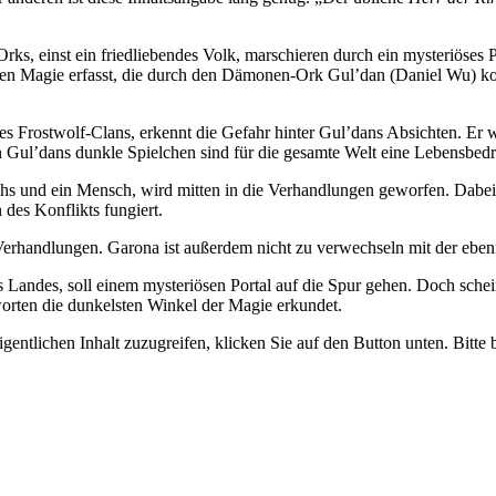
rks, einst ein friedliebendes Volk, marschieren durch ein mysteriöses 
en Magie erfasst, die durch den Dämonen-Ork Gul’dan (Daniel Wu) kont
des Frostwolf-Clans, erkennt die Gefahr hinter Gul’dans Absichten. Er
 Gul’dans dunkle Spielchen sind für die gesamte Welt eine Lebensbed
eichs und ein Mensch, wird mitten in die Verhandlungen geworfen. Dabe
 des Konflikts fungiert.
Verhandlungen. Garona ist außerdem nicht zu verwechseln mit der eben
 Landes, soll einem mysteriösen Portal auf die Spur gehen. Doch scheint
worten die dunkelsten Winkel der Magie erkundet.
gentlichen Inhalt zuzugreifen, klicken Sie auf den Button unten. Bitte