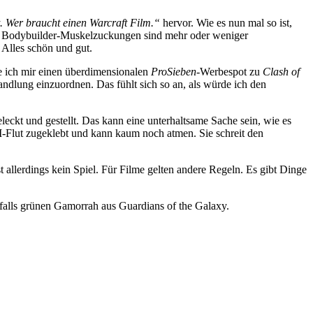
t. Wer braucht einen Warcraft Film.“
hervor. Wie es nun mal so ist,
hren Bodybuilder-Muskelzuckungen sind mehr oder weniger
 Alles schön und gut.
ue ich mir einen überdimensionalen
ProSieben
-Werbespot zu
Clash of
andlung einzuordnen. Das fühlt sich so an, als würde ich den
eleckt und gestellt. Das kann eine unterhaltsame Sache sein, wie es
GI-Flut zugeklebt und kann kaum noch atmen. Sie schreit den
allerdings kein Spiel. Für Filme gelten andere Regeln. Es gibt Dinge
falls grünen Gamorrah aus Guardians of the Galaxy.