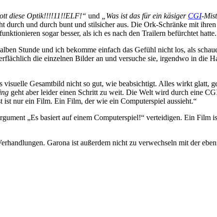
tt diese Optik!!!!11!!ELF!“
und
„Was ist das für ein käsiger
CGI
-Mis
ieht durch und durch bunt und stilsicher aus. Die Ork-Schränke mit i
tionieren sogar besser, als ich es nach den Trailern befürchtet hatte.
r halben Stunde und ich bekomme einfach das Gefühl nicht los, als scha
erflächlich die einzelnen Bilder an und versuche sie, irgendwo in die H
isuelle Gesamtbild nicht so gut, wie beabsichtigt. Alles wirkt glatt, g
ning
geht aber leider einen Schritt zu weit. Die Welt wird durch eine C
t ist nur ein Film. Ein Film, der wie ein Computerspiel aussieht.“
ent „Es basiert auf einem Computerspiel!“ verteidigen. Ein Film ist 
Verhandlungen. Garona ist außerdem nicht zu verwechseln mit der eben