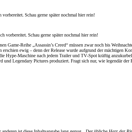
vorbereitet. Schau gerne später nochmal hier rein!
 vorbereitet. Schau gerne später nochmal hier rein!
dernen Game-Reihe „Assassin’s Creed“ müssen zwar noch bis Weihnach
en erschien ewig – denn der Release wurde aufgrund der mächtigen K
, die Hype-Maschine nach jedem Trailer und TV-Spot kräftig anzukurbe
und Legendary Pictures produziert. Fragt sich nur, wie legendär der 
 anderen ist diese Inhaltsangabe lang genug. „Der übliche
Herr der Ri