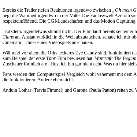
Bereits die Trailer riefen Reaktionen irgendwo zwischen
„Oh mein Go
liegt die Wahrheit irgendwo in der Mitte. Die Fantasywelt Azeroth s
respekteinflößend. Die CGI-Landschaften und das Motion Capturing funk
Trotzdem. Irgendetwas stimmt nicht. Der Film läuft bereits seit eine
Clans
an. Anstatt wirklich in die Welt abzutauchen, schaue ich mir ob
Cinematic-Trailer eines Videospiels anschauen.
Während vor allem die Orks leckeres Eye Candy sind, funktioniert das v
zum Beispiel der erste
Thor
-Film bewiesen hat.
Warcraft: The Begin
Zuschauer förmlich an: „Hey, ich bin gar nicht echt. Was du hier siehs
Fans werden den Computerspiel-Vergleich wohl vehement mit dem Argum
die funktionieren. Andere eben nicht.
Anduin Lothar (Travis Fimmel) und Garona (Paula Patton) reiten zu 