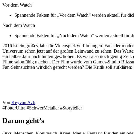
Vor dem Watch
Spannende Fakten für „Vor dem Watch“ werden aktuell für dich 
Nach dem Watch
Spannende Fakten für „Nach dem Watch“ werden aktuell für dich
2016 ist ein großes Jahr für Videospiel-Verfilmungen. Fans der mo
Universum schon jetzt auf der großen Leinwand zu sehen. Das Wart
ein halbes Jahr nach hinten geschoben. Es war also noch genug Zeit
Filme salonfähig machen. Der Film wurde vom Games-Studio Blizzard 
Fan-Sehnsüchten wirklich gerecht werden? Die Kritik soll aufklären:
Von
Keyvan Azh
#PotterUltra #SchwerMetaller #Storyteller
Darum geht’s
Orks, Menschen, Königreich, Krieg, Magie, Fantasy. Für den ein oder