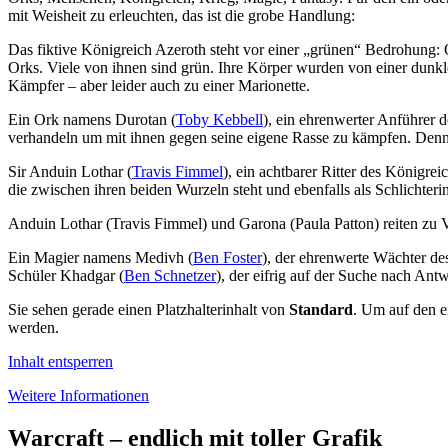
mit Weisheit zu erleuchten, das ist die grobe Handlung:
Das fiktive Königreich Azeroth steht vor einer „grünen“ Bedrohung: O
Orks. Viele von ihnen sind grün. Ihre Körper wurden von einer dunkl
Kämpfer – aber leider auch zu einer Marionette.
Ein Ork namens Durotan (
Toby Kebbell
), ein ehrenwerter Anführer 
verhandeln um mit ihnen gegen seine eigene Rasse zu kämpfen. Denn
Sir Anduin Lothar (
Travis Fimmel
), ein achtbarer Ritter des Königr
die zwischen ihren beiden Wurzeln steht und ebenfalls als Schlichterin
Anduin Lothar (Travis Fimmel) und Garona (Paula Patton) reiten zu 
Ein Magier namens Medivh (
Ben Foster
), der ehrenwerte Wächter des
Schüler Khadgar (
Ben Schnetzer
), der eifrig auf der Suche nach Ant
Sie sehen gerade einen Platzhalterinhalt von
Standard
. Um auf den ei
werden.
Inhalt entsperren
Weitere Informationen
Warcraft – endlich mit toller Grafik