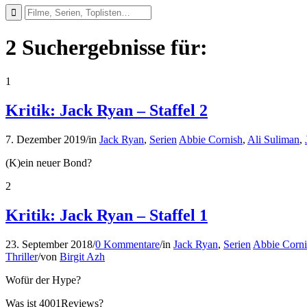
2 Suchergebnisse für:
1
Kritik: Jack Ryan – Staffel 2
7. Dezember 2019
/
in
Jack Ryan
,
Serien
Abbie Cornish
,
Ali Suliman
,
(K)ein neuer Bond?
2
Kritik: Jack Ryan – Staffel 1
23. September 2018
/
0 Kommentare
/
in
Jack Ryan
,
Serien
Abbie Corni
Thriller
/
von
Birgit Azh
Wofür der Hype?
Was ist 4001Reviews?