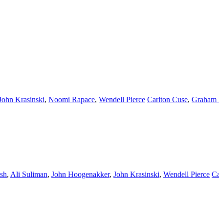
John Krasinski
,
Noomi Rapace
,
Wendell Pierce
Carlton Cuse
,
Graham 
sh
,
Ali Suliman
,
John Hoogenakker
,
John Krasinski
,
Wendell Pierce
Ca