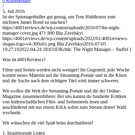
0 Kommentare
/
5. Juli 2016
Ist der Spionagethriller gut genug, um Tom Hiddleston zum
nächsten James Bond zu machen?
https://4001reviews.de/wp-content/uploads/2016/07/the-night-
manager-cover.jpg
471
800
Illia Zavelskyi
https://4001reviews.de/wp-content/uploads/2022/01/4001reviews-
slogan-logo-v4-300x61.png
Illia Zavelskyi
2016-07-05
19:27:19
2022-04-24 18:03:03
Kritik: The Night Manager – Staffel 1
Was ist 4001Reviews?
Filme und Serien werden nicht weniger! Im Gegenteil, jede Woche
kommt neues Material auf die Streaming-Portale und in die Kinos
und die Suche nach dem richtigen Titel wird immer schwerer.
Wir wollen die Welt der Streaming-Portale und die der Online-
Magazine zusammenführen: Bei uns kannst du fundierte Kritiken
von leidenschaftlichen Film- und Seriennerds lesen und
anschließend mit nur einem Klick sofort zum Stream deiner Wahl
wechseln.
Wir wünschen dir viel Spaß beim durchstöbern!
1. Inspirierende Listen